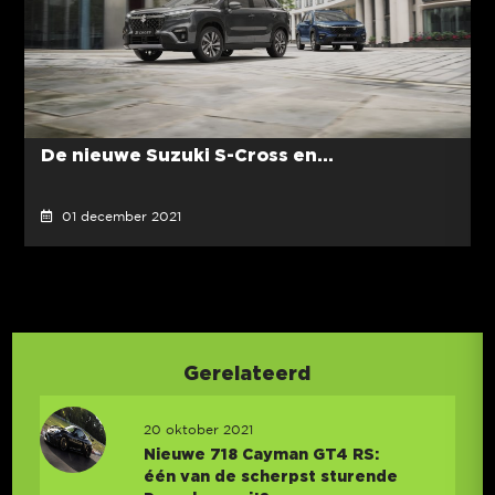
De nieuwe Suzuki S-Cross en...
01 december 2021
Gerelateerd
20 oktober 2021
Nieuwe 718 Cayman GT4 RS:
één van de scherpst sturende