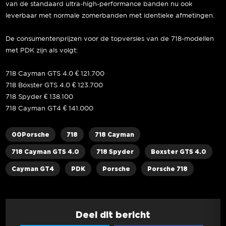
van de standaard ultra-high-performance banden nu ook
leverbaar met normale zomerbanden met identieke afmetingen.
De consumentenprijzen voor de topversies van de 718-modellen
met PDK zijn als volgt:
718 Cayman GTS 4.0 € 121.700
718 Boxster GTS 4.0 € 123.700
718 Spyder € 138.100
718 Cayman GT4 € 141.000
00Porsche
718
718 Cayman
718 Cayman GTS 4.0
718 Spyder
Boxster GTS 4.0
Cayman GT4
PDK
Porsche
Porsche 718
Deel dit bericht