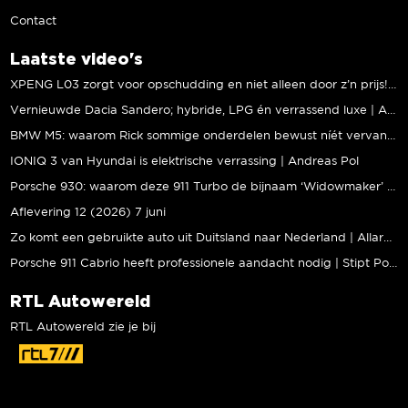
Contact
Laatste video's
XPENG L03 zorgt voor opschudding en niet alleen door z’n prijs! | Jeroen Mul
Vernieuwde Dacia Sandero; hybride, LPG én verrassend luxe | Andreas Pol
BMW M5: waarom Rick sommige onderdelen bewust níét vervangt | Stipt Polish Point
IONIQ 3 van Hyundai is elektrische verrassing | Andreas Pol
Porsche 930: waarom deze 911 Turbo de bijnaam ‘Widowmaker’ kreeg | Gallery Aaldering
Aflevering 12 (2026) 7 juni
Zo komt een gebruikte auto uit Duitsland naar Nederland | Allard Kalff
Porsche 911 Cabrio heeft professionele aandacht nodig | Stipt Polish Point
RTL Autowereld
RTL Autowereld zie je bij