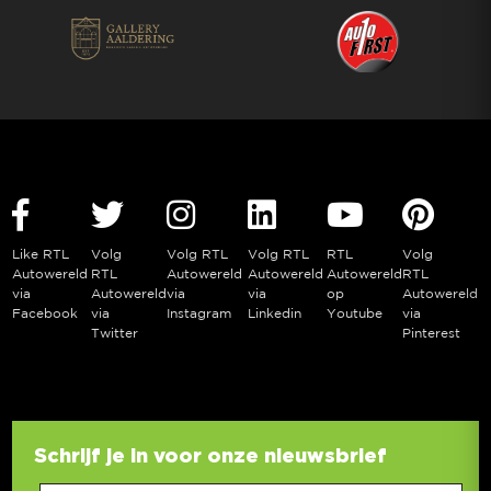
Like RTL
Volg
Volg RTL
Volg RTL
RTL
Volg
Autowereld
RTL
Autowereld
Autowereld
Autowereld
RTL
via
Autowereld
via
via
op
Autowereld
Facebook
via
Instagram
Linkedin
Youtube
via
Twitter
Pinterest
Schrijf je in voor onze nieuwsbrief