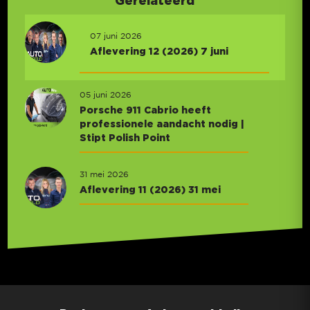
07 juni 2026
Aflevering 12 (2026) 7 juni
05 juni 2026
Porsche 911 Cabrio heeft
professionele aandacht nodig |
Stipt Polish Point
31 mei 2026
Aflevering 11 (2026) 31 mei