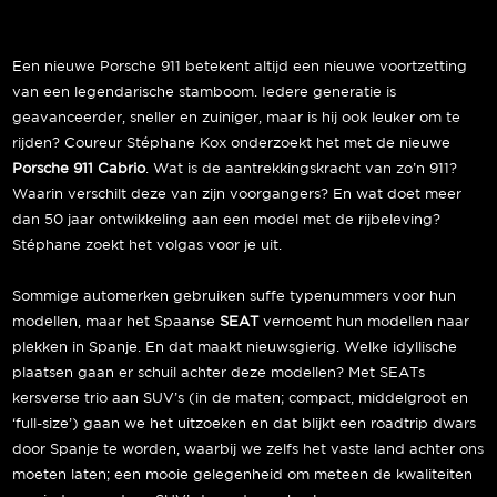
Een nieuwe Porsche 911 betekent altijd een nieuwe voortzetting
van een legendarische stamboom. Iedere generatie is
geavanceerder, sneller en zuiniger, maar is hij ook leuker om te
rijden? Coureur Stéphane Kox onderzoekt het met de nieuwe
Porsche 911 Cabrio
. Wat is de aantrekkingskracht van zo’n 911?
Waarin verschilt deze van zijn voorgangers? En wat doet meer
dan 50 jaar ontwikkeling aan een model met de rijbeleving?
Stéphane zoekt het volgas voor je uit.
Sommige automerken gebruiken suffe typenummers voor hun
modellen, maar het Spaanse
SEAT
vernoemt hun modellen naar
plekken in Spanje. En dat maakt nieuwsgierig. Welke idyllische
plaatsen gaan er schuil achter deze modellen? Met SEATs
kersverse trio aan SUV’s (in de maten; compact, middelgroot en
‘full-size’) gaan we het uitzoeken en dat blijkt een roadtrip dwars
door Spanje te worden, waarbij we zelfs het vaste land achter ons
moeten laten; een mooie gelegenheid om meteen de kwaliteiten