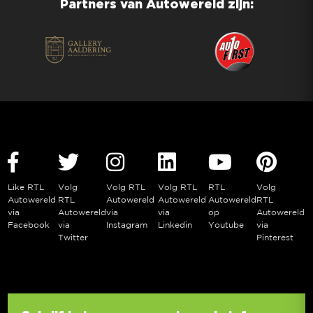
Partners van Autowereld zijn:
Like RTL
Volg
Volg RTL
Volg RTL
RTL
Volg
Autowereld
RTL
Autowereld
Autowereld
Autowereld
RTL
via
Autowereld
via
via
op
Autowereld
Facebook
via
Instagram
Linkedin
Youtube
via
Twitter
Pinterest