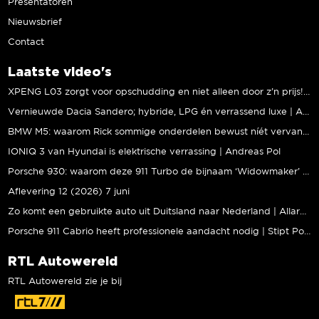
Presentatoren
Nieuwsbrief
Contact
Laatste video's
XPENG L03 zorgt voor opschudding en niet alleen door z’n prijs! | Jeroen Mul
Vernieuwde Dacia Sandero; hybride, LPG én verrassend luxe | Andreas Pol
BMW M5: waarom Rick sommige onderdelen bewust níét vervangt | Stipt Polish Point
IONIQ 3 van Hyundai is elektrische verrassing | Andreas Pol
Porsche 930: waarom deze 911 Turbo de bijnaam ‘Widowmaker’ kreeg | Gallery Aaldering
Aflevering 12 (2026) 7 juni
Zo komt een gebruikte auto uit Duitsland naar Nederland | Allard Kalff
Porsche 911 Cabrio heeft professionele aandacht nodig | Stipt Polish Point
RTL Autowereld
RTL Autowereld zie je bij