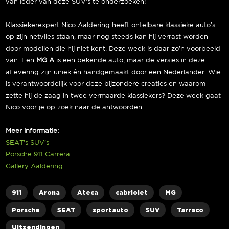
van ieder van deze SUV’s te onderzoeken!
Klassiekerexpert Nico Aaldering heeft ontelbare klassieke auto’s
op zijn netvlies staan, maar nog steeds kan hij verrast worden
door modellen die hij niet kent. Deze week is daar zo’n voorbeeld
van. Een
MG A
is een bekende auto, maar de versies in deze
aflevering zijn uniek én handgemaakt door een Nederlander. Wie
is verantwoordelijk voor deze bijzondere creaties en waarom
zette hij de zaag in twee vermaarde klassiekers? Deze week gaat
Nico voor je op zoek naar de antwoorden.
Meer informatie:
SEAT’s SUV’s
Porsche 911 Carrera
Gallery Aaldering
911
Arona
Ateca
cabriolet
MG
Porsche
SEAT
sportauto
SUV
Tarraco
Uitzendingen