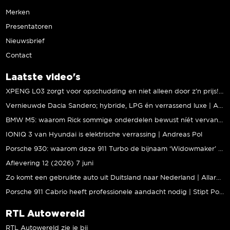
Merken
Presentatoren
Nieuwsbrief
Contact
Laatste video's
XPENG L03 zorgt voor opschudding en niet alleen door z’n prijs! | Jeroen Mul
Vernieuwde Dacia Sandero; hybride, LPG én verrassend luxe | Andreas Pol
BMW M5: waarom Rick sommige onderdelen bewust níét vervangt | Stipt Polish Point
IONIQ 3 van Hyundai is elektrische verrassing | Andreas Pol
Porsche 930: waarom deze 911 Turbo de bijnaam ‘Widowmaker’ kreeg | Gallery Aaldering
Aflevering 12 (2026) 7 juni
Zo komt een gebruikte auto uit Duitsland naar Nederland | Allard Kalff
Porsche 911 Cabrio heeft professionele aandacht nodig | Stipt Polish Point
RTL Autowereld
RTL Autowereld zie je bij