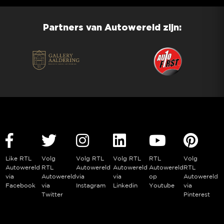
Partners van Autowereld zijn:
Like RTL
Volg
Volg RTL
Volg RTL
RTL
Volg
Autowereld
RTL
Autowereld
Autowereld
Autowereld
RTL
via
Autowereld
via
via
op
Autowereld
Facebook
via
Instagram
Linkedin
Youtube
via
Twitter
Pinterest