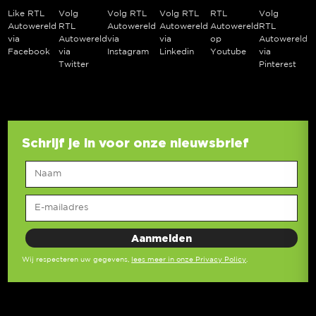
Like RTL
Volg
Volg RTL
Volg RTL
RTL
Volg
Autowereld
RTL
Autowereld
Autowereld
Autowereld
RTL
via
Autowereld
via
via
op
Autowereld
Facebook
via
Instagram
Linkedin
Youtube
via
Twitter
Pinterest
Schrijf je in voor onze nieuwsbrief
Wij respecteren uw gegevens,
lees meer in onze Privacy Policy
.