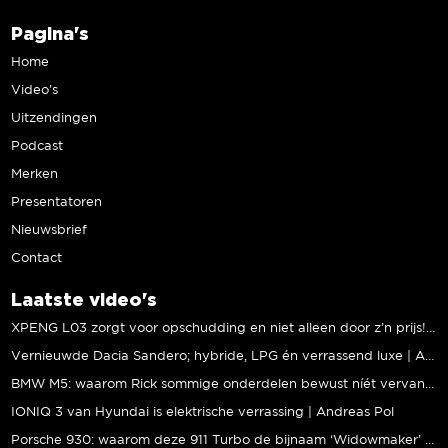
Pagina's
Home
Video’s
Uitzendingen
Podcast
Merken
Presentatoren
Nieuwsbrief
Contact
Laatste video's
XPENG L03 zorgt voor opschudding en niet alleen door z’n prijs! | Jeroen Mul
Vernieuwde Dacia Sandero; hybride, LPG én verrassend luxe | Andreas Pol
BMW M5: waarom Rick sommige onderdelen bewust níét vervangt | Stipt Polish Point
IONIQ 3 van Hyundai is elektrische verrassing | Andreas Pol
Porsche 930: waarom deze 911 Turbo de bijnaam ‘Widowmaker’ kreeg | Gallery Aaldering