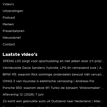
Video’s
Uitzendingen
Podcast
Merken
Presentatoren
Nieuwsbrief
Contact
Laatste video's
XPENG L03 zorgt voor opschudding en niet alleen door z’n prijs! | Jeroen Mul
Vernieuwde Dacia Sandero; hybride, LPG én verrassend luxe | Andreas Pol
BMW M5: waarom Rick sommige onderdelen bewust níét vervangt | Stipt Polish Point
IONIQ 3 van Hyundai is elektrische verrassing | Andreas Pol
Porsche 930: waarom deze 911 Turbo de bijnaam ‘Widowmaker’ kreeg | Gallery Aaldering
Aflevering 12 (2026) 7 juni
Zo komt een gebruikte auto uit Duitsland naar Nederland | Allard Kalff