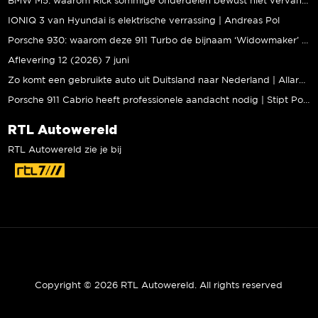
BMW M5: waarom Rick sommige onderdelen bewust níét vervangt | Stipt Polish Point
IONIQ 3 van Hyundai is elektrische verrassing | Andreas Pol
Porsche 930: waarom deze 911 Turbo de bijnaam ‘Widowmaker’ kreeg | Gallery Aaldering
Aflevering 12 (2026) 7 juni
Zo komt een gebruikte auto uit Duitsland naar Nederland | Allard Kalff
Porsche 911 Cabrio heeft professionele aandacht nodig | Stipt Polish Point
RTL Autowereld
RTL Autowereld zie je bij
Copyright © 2026 RTL Autowereld. All rights reserved