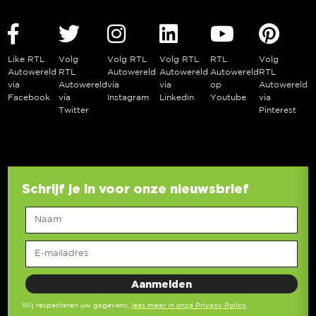
Like RTL
Volg
Volg RTL
Volg RTL
RTL
Volg
Autowereld
RTL
Autowereld
Autowereld
Autowereld
RTL
via
Autowereld
via
via
op
Autowereld
Facebook
via
Instagram
Linkedin
Youtube
via
Twitter
Pinterest
Schrijf je in voor onze nieuwsbrief
Wij respecteren uw gegevens,
lees meer in onze Privacy Policy
.