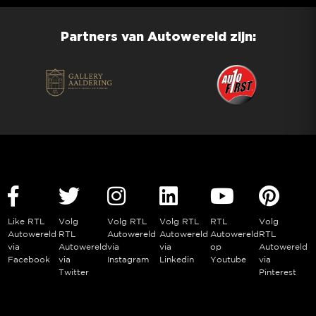
Partners van Autowereld zijn:
Like RTL
Volg
Volg RTL
Volg RTL
RTL
Volg
Autowereld
RTL
Autowereld
Autowereld
Autowereld
RTL
via
Autowereld
via
via
op
Autowereld
Facebook
via
Instagram
Linkedin
Youtube
via
Twitter
Pinterest