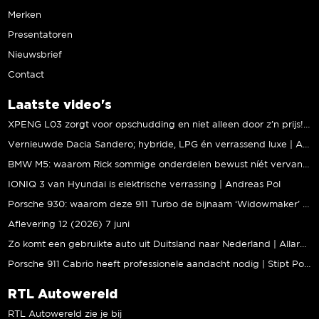
Merken
Presentatoren
Nieuwsbrief
Contact
Laatste video's
XPENG L03 zorgt voor opschudding en niet alleen door z’n prijs! | Jeroen Mul
Vernieuwde Dacia Sandero; hybride, LPG én verrassend luxe | Andreas Pol
BMW M5: waarom Rick sommige onderdelen bewust níét vervangt | Stipt Polish Point
IONIQ 3 van Hyundai is elektrische verrassing | Andreas Pol
Porsche 930: waarom deze 911 Turbo de bijnaam ‘Widowmaker’ kreeg | Gallery Aaldering
Aflevering 12 (2026) 7 juni
Zo komt een gebruikte auto uit Duitsland naar Nederland | Allard Kalff
Porsche 911 Cabrio heeft professionele aandacht nodig | Stipt Polish Point
RTL Autowereld
RTL Autowereld zie je bij