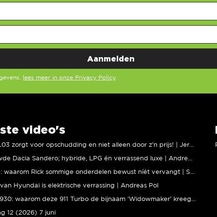
egevens,
lees meer in onze Privacy Policy
.
ste video's
XPENG L03 zorgt voor opschudding en niet alleen door z’n prijs! | Jeroen Mul
Vernieuwde Dacia Sandero; hybride, LPG én verrassend luxe | Andreas Pol
BMW M5: waarom Rick sommige onderdelen bewust níét vervangt | Stipt Polish Point
van Hyundai is elektrische verrassing | Andreas Pol
Porsche 930: waarom deze 911 Turbo de bijnaam ‘Widowmaker’ kreeg | Gallery Aaldering
ng 12 (2026) 7 juni