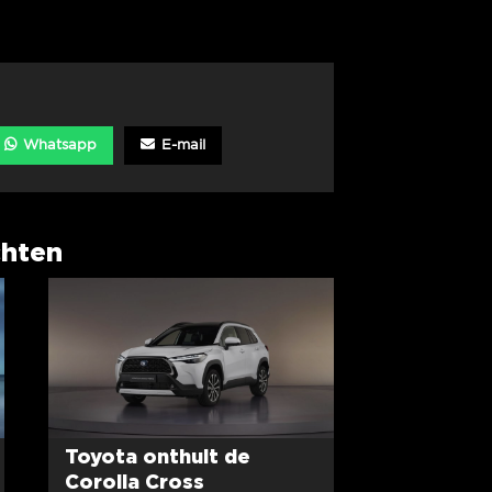
Whatsapp
E-mail
chten
Toyota onthult de
Corolla Cross