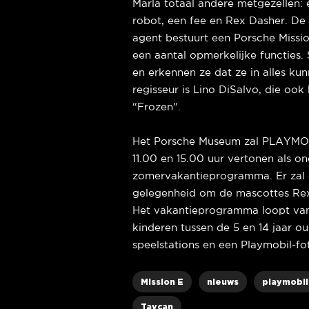
Marla totaal andere metgezellen:
robot, een fee en Rex Dasher. D
agent bestuurt een Porsche Missi
een aantal opmerkelijke functies
en erkennen ze dat ze in alles kun
regisseur is Lino DiSalvo, die oo
“Frozen”.
Het Porsche Museum zal PLAYMOB
11.00 en 15.00 uur vertonen als o
zomervakantieprogramma. Er zal e
gelegenheid om de mascottes Re
Het vakantieprogramma loopt van 
kinderen tussen de 5 en 14 jaar o
speelstations en een Playmobil-f
Mission E
nieuws
playmobil
Taycan