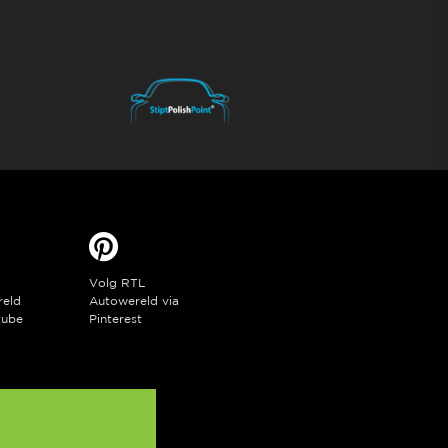
Volg RTL
reld
Autowereld via
tube
Pinterest