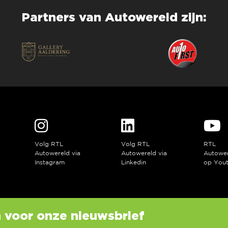
Partners van Autowereld zijn:
Volg RTL
Volg RTL
RTL
a
Autowereld via
Autowereld via
Autowe
Instagram
Linkedin
op You
in voor onze nieuwsbrief