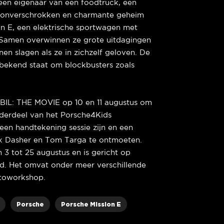
 een eigenaar van een foodtruck, een
e onverschrokken en charmante geheim
on E, een elektrische sportwagen met
. Samen overwinnen ze grote uitdagingen
nen slagen als ze in zichzelf geloven. De
k bekend staat om blockbusters zoals
IL: THE MOVIE op 10 en 11 augustus om
nderdeel van het Porsche4Kids
en handtekening sessie zijn en een
x Dasher en Tom Targa te ontmoeten.
3 tot 25 augustus en is gericht op
ud. Het omvat onder meer verschillende
otoworkshop.
Porsche
Porsche Mission E