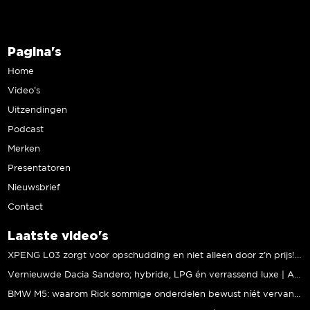
Pagina's
Home
Video’s
Uitzendingen
Podcast
Merken
Presentatoren
Nieuwsbrief
Contact
Laatste video's
XPENG L03 zorgt voor opschudding en niet alleen door z’n prijs! | Jeroen Mul
Vernieuwde Dacia Sandero; hybride, LPG én verrassend luxe | Andreas Pol
BMW M5: waarom Rick sommige onderdelen bewust níét vervangt | Stipt Polish Point