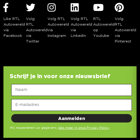
Like RTL
Volg
Volg RTL
Volg RTL
RTL
Volg
Autowereld
RTL
Autowereld
Autowereld
Autowereld
RTL
via
Autowereld
via
via
op
Autowereld
Facebook
via
Instagram
Linkedin
Youtube
via
Twitter
Pinterest
Schrijf je in voor onze nieuwsbrief
Wij respecteren uw gegevens,
lees meer in onze Privacy Policy
.