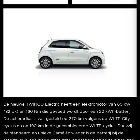
De nieuwe TWINGO Electric heeft een elektromotor van 60 kW
(82 pk) en 160 Nm die gevoed wordt door een 22 kWh-batterij.
De actieradius is vastgesteld op 270 km volgens de WLTP City-
cyclus en op 190 km in de gecombineerde WLTP-cyclus. Dankzij
de standaard en unieke Caméléon-lader is de batterij bij de