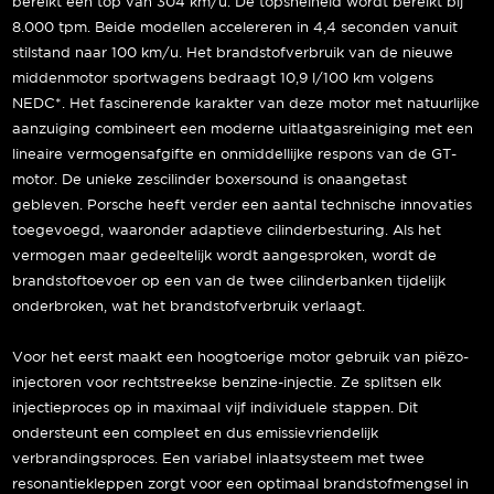
bereikt een top van 304 km/u. De topsnelheid wordt bereikt bij
8.000 tpm. Beide modellen accelereren in 4,4 seconden vanuit
stilstand naar 100 km/u. Het brandstofverbruik van de nieuwe
middenmotor sportwagens bedraagt 10,9 l/100 km volgens
NEDC*. Het fascinerende karakter van deze motor met natuurlijke
aanzuiging combineert een moderne uitlaatgasreiniging met een
lineaire vermogensafgifte en onmiddellijke respons van de GT-
motor. De unieke zescilinder boxersound is onaangetast
gebleven. Porsche heeft verder een aantal technische innovaties
toegevoegd, waaronder adaptieve cilinderbesturing. Als het
vermogen maar gedeeltelijk wordt aangesproken, wordt de
brandstoftoevoer op een van de twee cilinderbanken tijdelijk
onderbroken, wat het brandstofverbruik verlaagt.
Voor het eerst maakt een hoogtoerige motor gebruik van piëzo-
injectoren voor rechtstreekse benzine-injectie. Ze splitsen elk
injectieproces op in maximaal vijf individuele stappen. Dit
ondersteunt een compleet en dus emissievriendelijk
verbrandingsproces. Een variabel inlaatsysteem met twee
resonantiekleppen zorgt voor een optimaal brandstofmengsel in