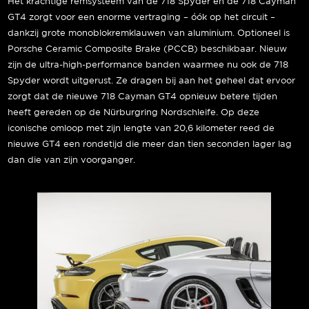
Het krachtige remsysteem van de 718 Spyder en de 718 Cayman
GT4 zorgt voor een enorme vertraging – óók op het circuit –
dankzij grote monoblokremklauwen van aluminium. Optioneel is
Porsche Ceramic Composite Brake (PCCB) beschikbaar. Nieuw
zijn de ultra-high-performance banden waarmee nu ook de 718
Spyder wordt uitgerust. Ze dragen bij aan het geheel dat ervoor
zorgt dat de nieuwe 718 Cayman GT4 opnieuw betere tijden
heeft gereden op de Nürburgring Nordschleife. Op deze
iconische omloop met zijn lengte van 20,6 kilometer reed de
nieuwe GT4 een rondetijd die meer dan tien seconden lager lag
dan die van zijn voorganger.