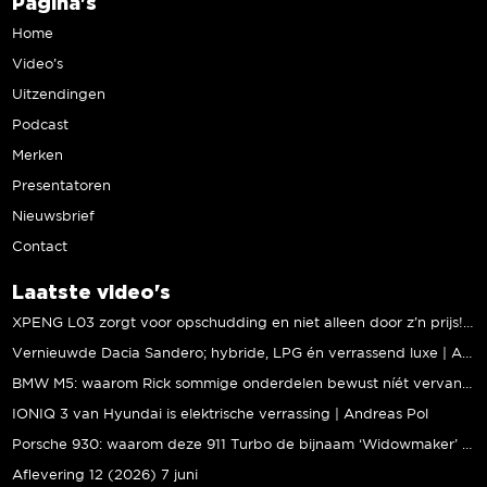
Pagina's
Home
Video’s
Uitzendingen
Podcast
Merken
Presentatoren
Nieuwsbrief
Contact
Laatste video's
XPENG L03 zorgt voor opschudding en niet alleen door z’n prijs! | Jeroen Mul
Vernieuwde Dacia Sandero; hybride, LPG én verrassend luxe | Andreas Pol
BMW M5: waarom Rick sommige onderdelen bewust níét vervangt | Stipt Polish Point
IONIQ 3 van Hyundai is elektrische verrassing | Andreas Pol
Porsche 930: waarom deze 911 Turbo de bijnaam ‘Widowmaker’ kreeg | Gallery Aaldering
Aflevering 12 (2026) 7 juni