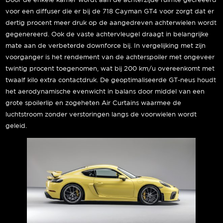
Door de enkele kamer wordt aan de achterzijde ruimte gecreëerd
voor een diffuser die er bij de 718 Cayman GT4 voor zorgt dat er
dertig procent meer druk op de aangedreven achterwielen wordt
gegenereerd. Ook de vaste achtervleugel draagt in belangrijke
mate aan de verbeterde downforce bij. In vergelijking met zijn
voorganger is het rendement van de achterspoiler met ongeveer
twintig procent toegenomen, wat bij 200 km/u overeenkomt met
twaalf kilo extra contactdruk. De geoptimaliseerde GT-neus houdt
het aerodynamische evenwicht in balans door middel van een
grote spoilerlip en zogeheten Air Curtains waarmee de
luchtstroom zonder verstoringen langs de voorwielen wordt
geleid.