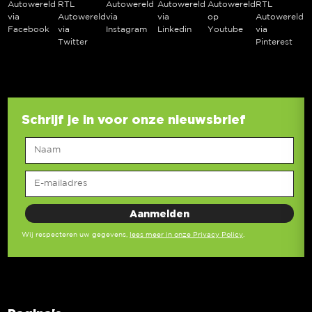
Autowereld
RTL
Autowereld
Autowereld
Autowereld
RTL
via
Autowereld
via
via
op
Autowereld
Facebook
via
Instagram
Linkedin
Youtube
via
Twitter
Pinterest
Schrijf je in voor onze nieuwsbrief
Wij respecteren uw gegevens,
lees meer in onze Privacy Policy
.