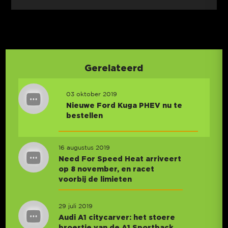
Gerelateerd
03 oktober 2019
Nieuwe Ford Kuga PHEV nu te
bestellen
16 augustus 2019
Need For Speed Heat arriveert
op 8 november, en racet
voorbij de limieten
29 juli 2019
Audi A1 citycarver: het stoere
broertje van de A1 Sportback