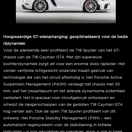
Hoogwaardige GT-wielophanging: geoptimaliseerd voor de beste
rijdynamiek
Voor de allereerste keer profiteert de 718 Spyder van het GT-
chassis van de 718 Cayman GT4. Met zijn superieure
bochtendynamiek zorgt dit voor een enorme dosis rijplezier. Het
verder verfijnde lichtgewicht onderstel maakt gebruik van
technologie die van het circuit afkomstig is. Het Porsche Active
Suspension Management (PASM) verlaagt het chassis met 30
mm, wat het zwaartepunt en het laterale dynamische potentieel
verbetert. Het is speciaal voor circuitgebruik ontworpen en
scherpt de rijeigenschappen van de gesloten 718 Cayman GT4
nog verder aan. Ook de open 718 Spyder profiteert van dit
ontwerp. Het Porsche Stability Management (PSM) – een
automatisch regelsysteem voor de stabilisering in kritieke
rijsituaties – is nog gevoeliger en preciezer, maar is ook in twee