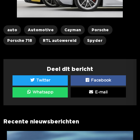
auto
Automotive
Cayman
Porsche
Porsche 718
RTL autowereld
Spyder
Deel dit bericht
Twitter
Facebook
Whatsapp
E-mail
Recente nieuwsberichten