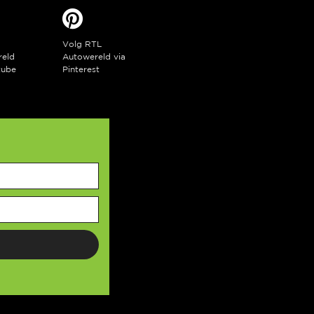
Volg RTL
reld
Autowereld via
tube
Pinterest