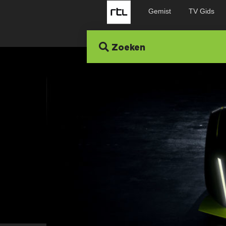
Gemist
TV Gids
Zoeken