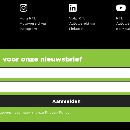
Volg RTL
Volg RTL
RTL
a
Autowereld via
Autowereld via
Autowe
Instagram
Linkedin
op You
in voor onze nieuwsbrief
egevens,
lees meer in onze Privacy Policy
.