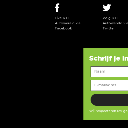
Like RTL
Volg RTL
Autowereld via
Autowereld vi
Facebook
Twitter
Schrijf je 
Wij respecteren uw g