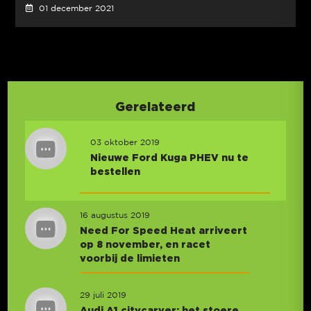
01 december 2021
Gerelateerd
03 oktober 2019
Nieuwe Ford Kuga PHEV nu te
bestellen
16 augustus 2019
Need For Speed Heat arriveert
op 8 november, en racet
voorbij de limieten
29 juli 2019
Audi A1 citycarver: het stoere