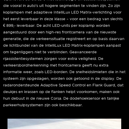
die vooral in auto’s uit hogere segmenten te vinden zijn. Zo zijn
koplampen met adaptieve IntelliLux LED Matrix-verlichting voor
het eerst leverbaar in deze klasse – voor een bedrag van slechts
€ 899,- leverbaar. De acht LED-units per koplamp worden
aangestuurd door een high-res frontcamera van de nieuwste
generatie, die de verkeerssituatie registreert en op basis daarvan
de lichtbundel van de IntelliLux LED Matrix-koplampen aanpast
om tegenliggers niet te verblinden. Geavanceerde
rijassistentiesystemen zorgen voor extra veiligheid. De
verkeersbordherkenning met frontcamera geeft nu extra
informatie weer, zoals LED-borden. De snelheidslimieten die in het
systeem zijn opgeslagen, worden ook getoond in de display. De
radarondersteunde Adaptive Speed Control en Flank Guard, dat
deukjes en krassen op de flanken helpt voorkomen, maken ook
hun debuut in de nieuwe Corsa. De dodehoeksensor en talrijke
parkeerhulpsystemen zijn ook beschikbaar.