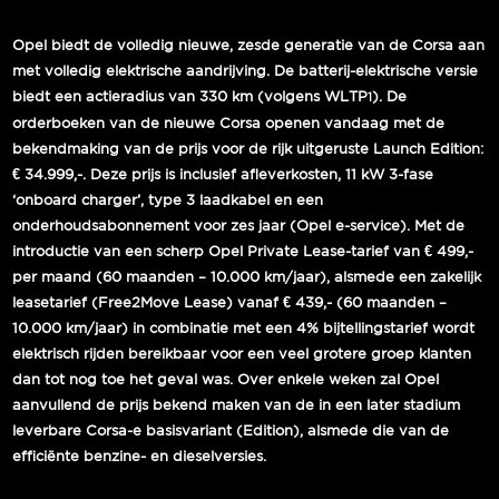
Opel biedt de volledig nieuwe, zesde generatie van de Corsa aan
met volledig elektrische aandrijving. De batterij-elektrische versie
biedt een actieradius van 330 km (volgens WLTP
). De
1
orderboeken van de nieuwe Corsa openen vandaag met de
bekendmaking van de prijs voor de rijk uitgeruste Launch Edition:
€ 34.999,-. Deze prijs is inclusief afleverkosten, 11 kW 3-fase
‘onboard charger’, type 3 laadkabel en een
onderhoudsabonnement voor zes jaar (Opel e-service). Met de
introductie van een scherp Opel Private Lease-tarief van € 499,-
per maand (60 maanden – 10.000 km/jaar), alsmede een zakelijk
leasetarief (Free2Move Lease) vanaf € 439,- (60 maanden –
10.000 km/jaar) in combinatie met een 4% bijtellingstarief wordt
elektrisch rijden bereikbaar voor een veel grotere groep klanten
dan tot nog toe het geval was. Over enkele weken zal Opel
aanvullend de prijs bekend maken van de in een later stadium
leverbare Corsa-e basisvariant (Edition), alsmede die van de
efficiënte benzine- en dieselversies.