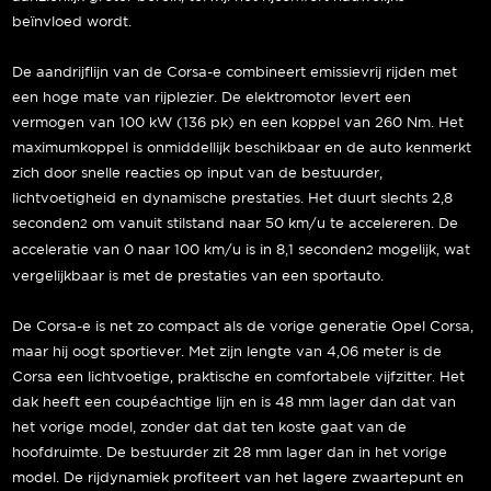
beïnvloed wordt.
De aandrijflijn van de Corsa-e combineert emissievrij rijden met
een hoge mate van rijplezier. De elektromotor levert een
vermogen van 100 kW (136 pk) en een koppel van 260 Nm. Het
maximumkoppel is onmiddellijk beschikbaar en de auto kenmerkt
zich door snelle reacties op input van de bestuurder,
lichtvoetigheid en dynamische prestaties. Het duurt slechts 2,8
seconden
om vanuit stilstand naar 50 km/u te accelereren. De
2
acceleratie van 0 naar 100 km/u is in 8,1 seconden
mogelijk, wat
2
vergelijkbaar is met de prestaties van een sportauto.
De Corsa-e is net zo compact als de vorige generatie Opel Corsa,
maar hij oogt sportiever. Met zijn lengte van 4,06 meter is de
Corsa een lichtvoetige, praktische en comfortabele vijfzitter. Het
dak heeft een coupéachtige lijn en is 48 mm lager dan dat van
het vorige model, zonder dat dat ten koste gaat van de
hoofdruimte. De bestuurder zit 28 mm lager dan in het vorige
model. De rijdynamiek profiteert van het lagere zwaartepunt en