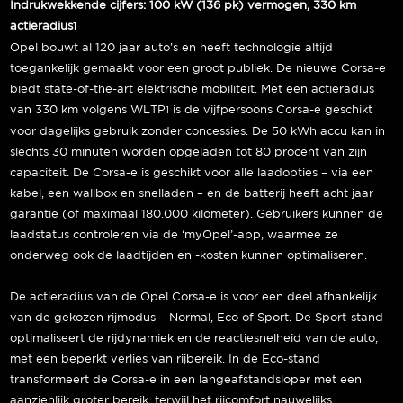
Indrukwekkende cijfers: 100 kW (136 pk) vermogen, 330 km
actieradius
1
Opel bouwt al 120 jaar auto’s en heeft technologie altijd
toegankelijk gemaakt voor een groot publiek. De nieuwe Corsa-e
biedt state-of-the-art elektrische mobiliteit. Met een actieradius
van 330 km volgens WLTP
is de vijfpersoons Corsa-e geschikt
1
voor dagelijks gebruik zonder concessies. De 50 kWh accu kan in
slechts 30 minuten worden opgeladen tot 80 procent van zijn
capaciteit. De Corsa-e is geschikt voor alle laadopties – via een
kabel, een wallbox en snelladen – en de batterij heeft acht jaar
garantie (of maximaal 180.000 kilometer). Gebruikers kunnen de
laadstatus controleren via de ‘myOpel’-app, waarmee ze
onderweg ook de laadtijden en -kosten kunnen optimaliseren.
De actieradius van de Opel Corsa-e is voor een deel afhankelijk
van de gekozen rijmodus – Normal, Eco of Sport. De Sport-stand
optimaliseert de rijdynamiek en de reactiesnelheid van de auto,
met een beperkt verlies van rijbereik. In de Eco-stand
transformeert de Corsa-e in een langeafstandsloper met een
aanzienlijk groter bereik, terwijl het rijcomfort nauwelijks