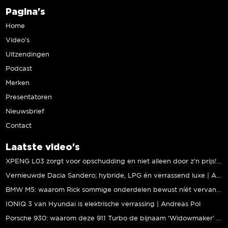
Pagina's
Home
Video’s
Uitzendingen
Podcast
Merken
Presentatoren
Nieuwsbrief
Contact
Laatste video's
XPENG L03 zorgt voor opschudding en niet alleen door z’n prijs! | Jeroen Mul
Vernieuwde Dacia Sandero; hybride, LPG én verrassend luxe | Andreas Pol
BMW M5: waarom Rick sommige onderdelen bewust níét vervangt | Stipt Polish Point
IONIQ 3 van Hyundai is elektrische verrassing | Andreas Pol
Porsche 930: waarom deze 911 Turbo de bijnaam ‘Widowmaker’ kreeg | Gallery Aaldering