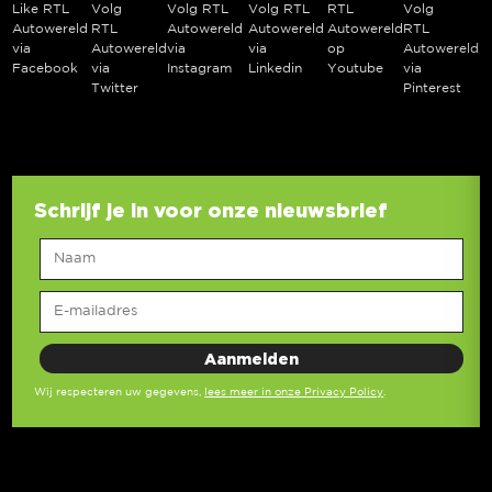
Like RTL
Volg
Volg RTL
Volg RTL
RTL
Volg
Autowereld
RTL
Autowereld
Autowereld
Autowereld
RTL
via
Autowereld
via
via
op
Autowereld
Facebook
via
Instagram
Linkedin
Youtube
via
Twitter
Pinterest
Schrijf je in voor onze nieuwsbrief
Wij respecteren uw gegevens,
lees meer in onze Privacy Policy
.