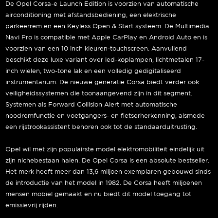
De Opel Corsa-e Launch Edition is voorzien van automatische
airconditioning met afstandsbediening, een elektrische
parkeerrem en een Keyless Open & Start systeem. De Multimedia
Navi Pro is compatible met Apple CarPlay en Android Auto en is
voorzien van een 10 inch kleuren-touchscreen. Aanvullend
beschikt deze luxe variant over led-koplampen, lichtmetalen 17-
inch wielen, two-tone lak en een volledig gedigitaliseerd
instrumentarium. De nieuwe generatie Corsa biedt verder ook
veiligheidssystemen die toonaangevend zijn in dit segment.
Systemen als Forward Collision Alert met automatische
noodremfunctie en voetgangers- en fietserherkenning, alsmede
een rijstrookassistent behoren ook tot de standaarduitrusting.
Opel wil met zijn populairste model elektromobiliteit eindelijk uit
zijn nichebestaan halen. De Opel Corsa is een absolute bestseller.
Het merk heeft meer dan 13,6 miljoen exemplaren gebouwd sinds
de introductie van het model in 1982. De Corsa heeft miljoenen
mensen mobiel gemaakt en nu biedt dit model toegang tot
emissievrij rijden.