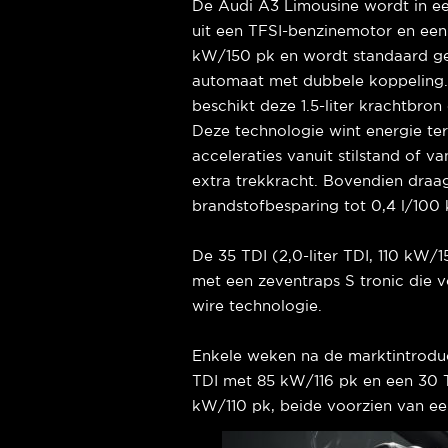
De Audi A3 Limousine wordt in ee
uit een TFSI-benzinemotor en een 
kW/150 pk en wordt standaard ge
automaat met dubbele koppeling. 
beschikt deze 1.5-liter krachtbro
Deze technologie wint energie ter
acceleraties vanuit stilstand of v
extra trekkracht. Bovendien draag
brandstofbesparing tot 0,4 l/100
De 35 TDI (2,0-liter TDI, 110 kW
met een zeventraps S tronic die v
wire technologie.
Enkele weken na de marktintrodu
TDI met 85 kW/116 pk en een 30 T
kW/110 pk, beide voorzien van ee