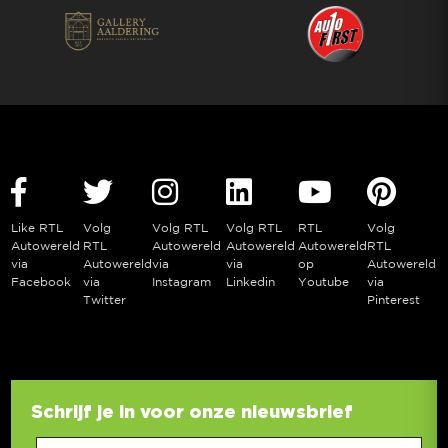
Like RTL
Volg
Volg RTL
Volg RTL
RTL
Volg
Autowereld
RTL
Autowereld
Autowereld
Autowereld
RTL
via
Autowereld
via
via
op
Autowereld
Facebook
via
Instagram
Linkedin
Youtube
via
Twitter
Pinterest
Schrijf je in voor onze nieuwsbrief