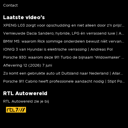
Contact
Laatste video's
XPENG L03 zorgt voor opschudding en niet alleen door z’n prijs! | Jeroen Mul
Vernieuwde Dacia Sandero; hybride, LPG én verrassend luxe | Andreas Pol
BMW M5: waarom Rick sommige onderdelen bewust níét vervangt | Stipt Polish Point
IONIQ 3 van Hyundai is elektrische verrassing | Andreas Pol
Porsche 930: waarom deze 911 Turbo de bijnaam ‘Widowmaker’ kreeg | Gallery Aaldering
Aflevering 12 (2026) 7 juni
Zo komt een gebruikte auto uit Duitsland naar Nederland | Allard Kalff
Porsche 911 Cabrio heeft professionele aandacht nodig | Stipt Polish Point
RTL Autowereld
RTL Autowereld zie je bij