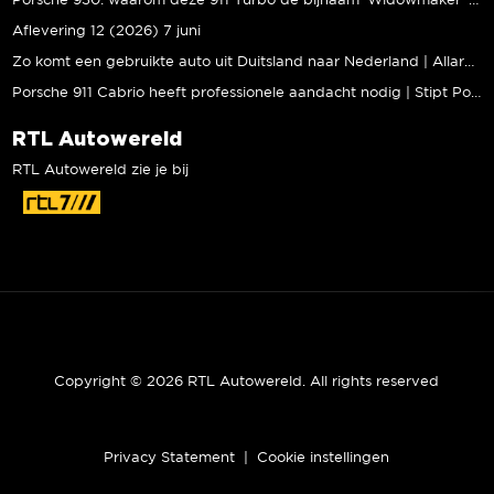
Porsche 930: waarom deze 911 Turbo de bijnaam ‘Widowmaker’ kreeg | Gallery Aaldering
Aflevering 12 (2026) 7 juni
Zo komt een gebruikte auto uit Duitsland naar Nederland | Allard Kalff
Porsche 911 Cabrio heeft professionele aandacht nodig | Stipt Polish Point
RTL Autowereld
RTL Autowereld zie je bij
Copyright © 2026 RTL Autowereld. All rights reserved
Privacy Statement
|
Cookie instellingen