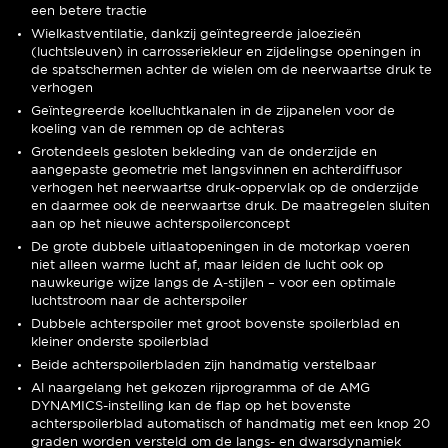
een betere tractie
Wielkastventilatie, dankzij geïntegreerde jaloezieën
(luchtsleuven) in carrosseriekleur en zijdelingse openingen in
de spatschermen achter de wielen om de neerwaartse druk te
verhogen
Geïntegreerde koelluchtkanalen in de zijpanelen voor de
koeling van de remmen op de achteras
Grotendeels gesloten bekleding van de onderzijde en
aangepaste geometrie met langsvinnen en achterdiffusor
verhogen het neerwaartse druk-oppervlak op de onderzijde
en daarmee ook de neerwaartse druk. De maatregelen sluiten
aan op het nieuwe achterspoilerconcept
De grote dubbele uitlaatopeningen in de motorkap voeren
niet alleen warme lucht af, maar leiden de lucht ook op
nauwkeurige wijze langs de A-stijlen – voor een optimale
luchtstroom naar de achterspoiler
Dubbele achterspoiler met groot bovenste spoilerblad en
kleiner onderste spoilerblad
Beide achterspoilerbladen zijn handmatig verstelbaar
Al naargelang het gekozen rijprogramma of de AMG
DYNAMICS-instelling kan de flap op het bovenste
achterspoilerblad automatisch of handmatig met een knop 20
graden worden versteld om de langs- en dwarsdynamiek