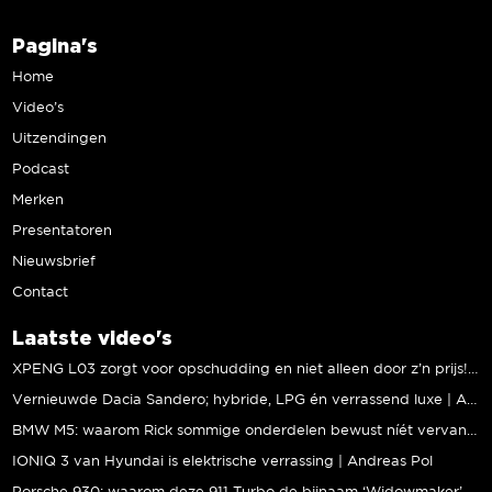
Pagina's
Home
Video’s
Uitzendingen
Podcast
Merken
Presentatoren
Nieuwsbrief
Contact
Laatste video's
XPENG L03 zorgt voor opschudding en niet alleen door z’n prijs! | Jeroen Mul
Vernieuwde Dacia Sandero; hybride, LPG én verrassend luxe | Andreas Pol
BMW M5: waarom Rick sommige onderdelen bewust níét vervangt | Stipt Polish Point
IONIQ 3 van Hyundai is elektrische verrassing | Andreas Pol