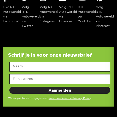
Like RTL
Volg
Volg RTL
Volg RTL
RTL
Volg
Autowereld
RTL
Autowereld
Autowereld
Autowereld
RTL
via
Autowereld
via
via
op
Autowereld
Facebook
via
Instagram
Linkedin
Youtube
via
Twitter
Pinterest
Schrijf je in voor onze nieuwsbrief
Wij respecteren uw gegevens,
lees meer in onze Privacy Policy
.