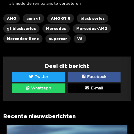
alsmede de rembalans te verbeteren
AMG
amg gt
AMG GT R
black series
gt blackseries
Mercedes
Mercedes-AMG
Mercedes-Benz
supercar
V8
Deel dit bericht
Twitter
Facebook
Whatsapp
E-mail
Recente nieuwsberichten