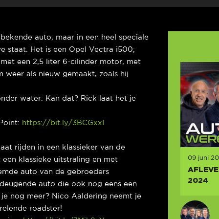
 bekende auto, maar in een heel speciale
e staat. Het is een Opel Vectra i500;
et een 2,5 liter 6-cilinder motor, met
em weer als nieuw gemaakt, zoals hij
der water. Kan dat? Rick laat het je
Point:
https://bit.ly/3BCGxxI
at rijden in een klassieker van de
09 juni 2
een klassieke uitstraling en met
AFLEVER
oemde auto van de gebroeders
2024
ndeugende auto die ook nog eens een
 je nog meer? Nico Aaldering neemt je
elende roadster!