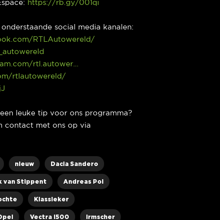
Espace:
https://rb.gy/001qi
p onderstaande social media kanalen:
ook.com/RTLAutowereld/
l_autowereld
ram.com/rtl.autower…
com/rtlautowereld/
jJ
e een leuke tip voor ons programma?
 contact met ons op via
nieuw
Dacia Sandero
k van Stippent
Andreas Pol
ochte
Klassieker
Opel
Vectra i500
Irmscher