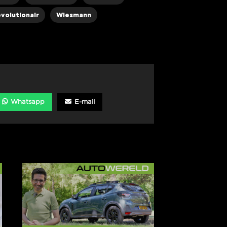
evolutionair
Wiesmann
Whatsapp
E-mail