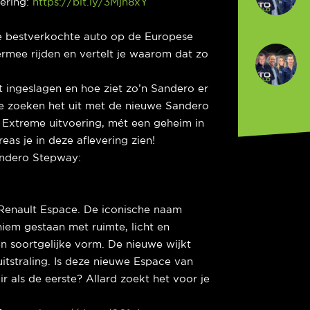
dering:
https://bit.ly/3Mjh8xY
e bestverkochte auto op de Europese
ermee rijden en vertelt je waarom dat zo
 ingeslagen en hoe ziet zo’n Sandero er
e zoeken het uit met de nieuwe Sandero
e Extreme uitvoering, mét een geheim in
eas je in deze aflevering zien!
andero Stepway:
 Renault Espace. De iconische naam
oniem gestaan met ruimte, licht en
een soortgelijke vorm. De nieuwe wijkt
tstraling. Is deze nieuwe Espace van
r als de eerste? Allard zoekt het voor je