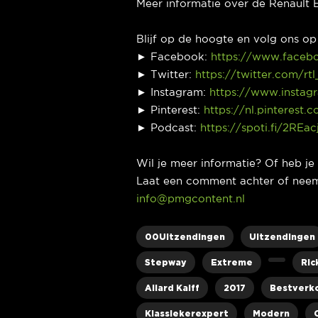
Meer informatie over de Renault 
Blijf op de hoogte en volg ons o
► Facebook:
https://www.faceb
► Twitter:
https://twitter.com/rt
► Instagram:
https://www.instag
► Pinterest:
https://nl.pinterest.
► Podcast:
https://spoti.fi/2REac
Wil je meer informatie? Of heb j
Laat een comment achter of neem
info@pmgcontent.nl
00Uitzendingen
Uitzendingen
Stepway
Extreme
Ric
Allard Kalff
2017
Bestverk
Klassiekerexpert
Modern