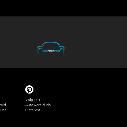
Volg RTL
reld
Autowereld via
tube
Pinterest