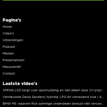
Pagina's
Home
Video’s
Uitzendingen
Podcast
Merken
Presentatoren
Nieuwsbrief
Contact
Laatste video's
XPENG L03 zorgt voor opschudding en niet alleen door z’n prijs! | Jeroen Mul
Vernieuwde Dacia Sandero; hybride, LPG én verrassend luxe | Andreas Pol
BMW M5: waarom Rick sommige onderdelen bewust níét vervangt | Stipt Polish Point