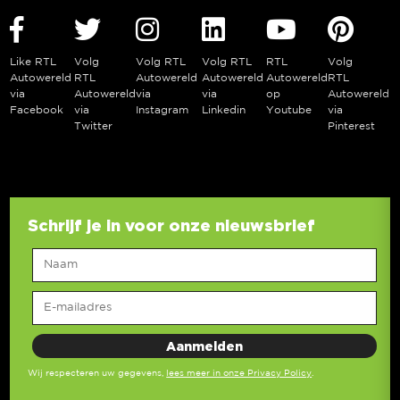
Like RTL
Volg
Volg RTL
Volg RTL
RTL
Volg
Autowereld
RTL
Autowereld
Autowereld
Autowereld
RTL
via
Autowereld
via
via
op
Autowereld
Facebook
via
Instagram
Linkedin
Youtube
via
Twitter
Pinterest
Schrijf je in voor onze nieuwsbrief
Wij respecteren uw gegevens,
lees meer in onze Privacy Policy
.