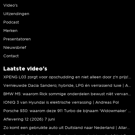
Video’s
Uitzendingen
Podcast
Merken
Presentatoren
Nieuwsbrief
Contact
Laatste video's
XPENG L03 zorgt voor opschudding en niet alleen door z’n prijs! | Jeroen Mul
Vernieuwde Dacia Sandero; hybride, LPG én verrassend luxe | Andreas Pol
BMW M5: waarom Rick sommige onderdelen bewust níét vervangt | Stipt Polish Point
IONIQ 3 van Hyundai is elektrische verrassing | Andreas Pol
Porsche 930: waarom deze 911 Turbo de bijnaam ‘Widowmaker’ kreeg | Gallery Aaldering
Aflevering 12 (2026) 7 juni
Zo komt een gebruikte auto uit Duitsland naar Nederland | Allard Kalff