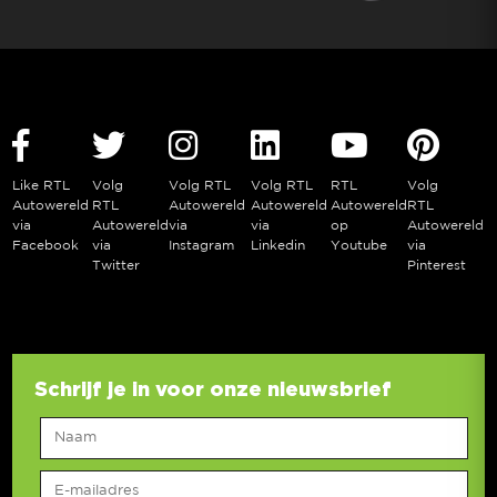
Like RTL
Volg
Volg RTL
Volg RTL
RTL
Volg
Autowereld
RTL
Autowereld
Autowereld
Autowereld
RTL
via
Autowereld
via
via
op
Autowereld
Facebook
via
Instagram
Linkedin
Youtube
via
Twitter
Pinterest
Schrijf je in voor onze nieuwsbrief