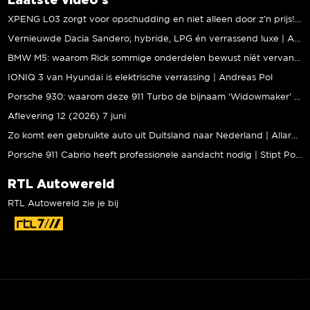
XPENG L03 zorgt voor opschudding en niet alleen door z’n prijs! | Jeroen Mul
Vernieuwde Dacia Sandero; hybride, LPG én verrassend luxe | Andreas Pol
BMW M5: waarom Rick sommige onderdelen bewust níét vervangt | Stipt Polish Point
IONIQ 3 van Hyundai is elektrische verrassing | Andreas Pol
Porsche 930: waarom deze 911 Turbo de bijnaam ‘Widowmaker’ kreeg | Gallery Aaldering
Aflevering 12 (2026) 7 juni
Zo komt een gebruikte auto uit Duitsland naar Nederland | Allard Kalff
Porsche 911 Cabrio heeft professionele aandacht nodig | Stipt Polish Point
RTL Autowereld
RTL Autowereld zie je bij