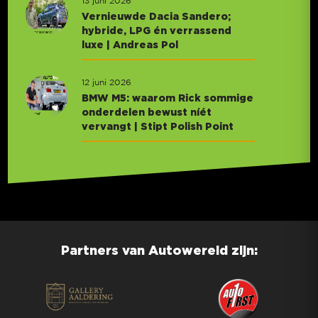
13 juni 2026
Vernieuwde Dacia Sandero;
hybride, LPG én verrassend
luxe | Andreas Pol
12 juni 2026
BMW M5: waarom Rick sommige
onderdelen bewust níét
vervangt | Stipt Polish Point
Partners van Autowereld zijn: