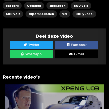
batterij
Opladen
snelladen
800 volt
400 volt
supersnelladen
v2l
00Hyundai
Deel deze video
Twitter
Facebook
Whatsapp
E-mail
Recente video's