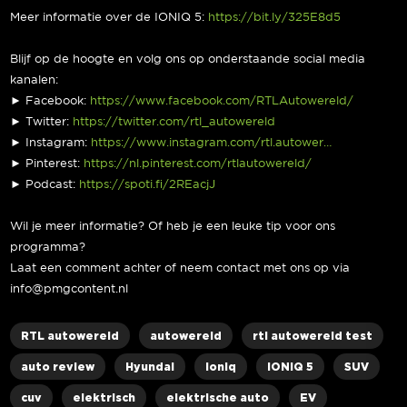
Meer informatie over de IONIQ 5:
https://bit.ly/325E8d5
Blijf op de hoogte en volg ons op onderstaande social media
kanalen:
► Facebook:
https://www.facebook.com/RTLAutowereld/
► Twitter:
https://twitter.com/rtl_autowereld
► Instagram:
https://www.instagram.com/rtl.autower…
► Pinterest:
https://nl.pinterest.com/rtlautowereld/
► Podcast:
https://spoti.fi/2REacjJ
Wil je meer informatie? Of heb je een leuke tip voor ons
programma?
Laat een comment achter of neem contact met ons op via
info@pmgcontent.nl
RTL autowereld
autowereld
rtl autowereld test
auto review
Hyundai
ioniq
IONIQ 5
SUV
cuv
elektrisch
elektrische auto
EV