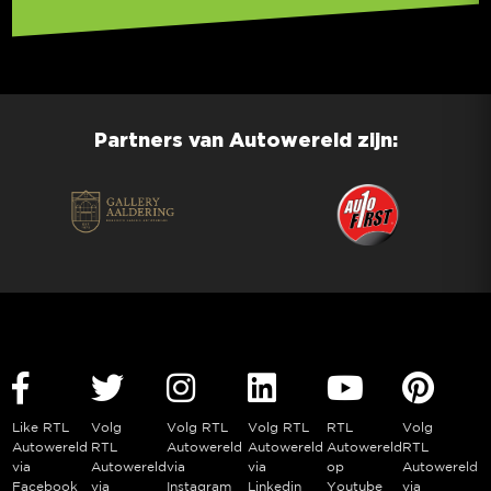
Partners van Autowereld zijn:
Like RTL
Volg
Volg RTL
Volg RTL
RTL
Volg
Autowereld
RTL
Autowereld
Autowereld
Autowereld
RTL
via
Autowereld
via
via
op
Autowereld
Facebook
via
Instagram
Linkedin
Youtube
via