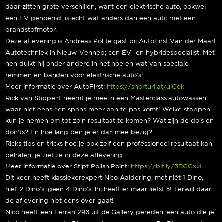
daar zitten grote verschillen, want een elektrische auto, ookwel
een EV genoemd, is echt wat anders dan een auto met een
brandstofmotor.
Deze aflevering is Andreas Pol te gast bij AutoFirst Van der Maarl
Autotechniek in Nieuw-Vennep; een EV- en hybridespecialist. Met
hen duikt hij onder andere in het hoe en wat van speciale
remmen en banden voor elektrische auto’s!
Meer informatie over AutoFirst:
https://shorturl.at/uiCek
Rick van Stippent neemt je mee in een Masterclass autowassen,
waar niet eens een spons meer aan te pas komt! Welke stappen
kun je nemen om tot zo’n resultaat te komen? Wat zijn de do’s en
don’ts? En hoe lang ben je er dan mee bezig?
Ricks tips en tricks hoe je ook zelf een professioneel resultaat kan
behalen; je ziet ze in deze aflevering.
Meer informatie over Stipt Polish Point:
https://bit.ly/3BCGxxI
Dit keer heeft klassiekerexpert Nico Aaldering, met niét 1 Dino,
niet 2 Dino’s, geen 4 Dino’s, hij heeft er maar liefst 6! Terwijl daar
de aflevering niet eens over gaat!
Nico heeft een Ferrari 296 uit de Gallery gereden; een auto die je