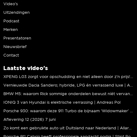
Video’s
Uitzendingen
Podcast
Merken
Presentatoren
Nieuwsbrief
Contact
Laatste video's
XPENG L03 zorgt voor opschudding en niet alleen door z’n prijs! | Jeroen Mul
Vernieuwde Dacia Sandero; hybride, LPG én verrassend luxe | Andreas Pol
BMW M5: waarom Rick sommige onderdelen bewust níét vervangt | Stipt Polish Point
IONIQ 3 van Hyundai is elektrische verrassing | Andreas Pol
Porsche 930: waarom deze 911 Turbo de bijnaam ‘Widowmaker’ kreeg | Gallery Aaldering
Aflevering 12 (2026) 7 juni
Zo komt een gebruikte auto uit Duitsland naar Nederland | Allard Kalff
Porsche 911 Cabrio heeft professionele aandacht nodig | Stipt Polish Point