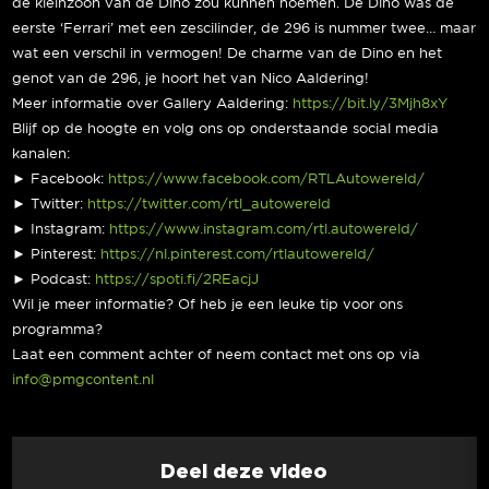
de kleinzoon van de Dino zou kunnen noemen. De Dino was de
eerste ‘Ferrari’ met een zescilinder, de 296 is nummer twee… maar
wat een verschil in vermogen! De charme van de Dino en het
genot van de 296, je hoort het van Nico Aaldering!
Meer informatie over Gallery Aaldering:
https://bit.ly/3Mjh8xY
Blijf op de hoogte en volg ons op onderstaande social media
kanalen:
► Facebook:
https://www.facebook.com/RTLAutowereld/
► Twitter:
https://twitter.com/rtl_autowereld
► Instagram:
https://www.instagram.com/rtl.autowereld/
► Pinterest:
https://nl.pinterest.com/rtlautowereld/
► Podcast:
https://spoti.fi/2REacjJ
Wil je meer informatie? Of heb je een leuke tip voor ons
programma?
Laat een comment achter of neem contact met ons op via
info@pmgcontent.nl
Deel deze video