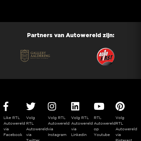
Partners van Autowereld zijn:
Like RTL
Volg
Volg RTL
Volg RTL
RTL
Volg
Autowereld
RTL
Autowereld
Autowereld
Autowereld
RTL
via
Autowereld
via
via
op
Autowereld
Facebook
via
Instagram
Linkedin
Youtube
via
Twitter
Pinterest