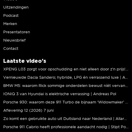
Uitzendingen
Podcast
Merken
Presentatoren
Nieuwsbrief
Contact
Laatste video's
XPENG L03 zorgt voor opschudding en niet alleen door z’n prijs! | Jeroen Mul
Vernieuwde Dacia Sandero; hybride, LPG én verrassend luxe | Andreas Pol
BMW M5: waarom Rick sommige onderdelen bewust níét vervangt | Stipt Polish Point
IONIQ 3 van Hyundai is elektrische verrassing | Andreas Pol
Porsche 930: waarom deze 911 Turbo de bijnaam ‘Widowmaker’ kreeg | Gallery Aaldering
Aflevering 12 (2026) 7 juni
Zo komt een gebruikte auto uit Duitsland naar Nederland | Allard Kalff
Porsche 911 Cabrio heeft professionele aandacht nodig | Stipt Polish Point