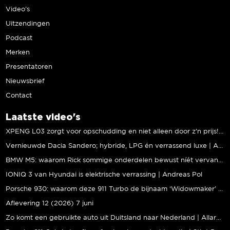
Video’s
Uitzendingen
Podcast
Merken
Presentatoren
Nieuwsbrief
Contact
Laatste video's
XPENG L03 zorgt voor opschudding en niet alleen door z’n prijs! | Jeroen Mul
Vernieuwde Dacia Sandero; hybride, LPG én verrassend luxe | Andreas Pol
BMW M5: waarom Rick sommige onderdelen bewust níét vervangt | Stipt Polish Point
IONIQ 3 van Hyundai is elektrische verrassing | Andreas Pol
Porsche 930: waarom deze 911 Turbo de bijnaam ‘Widowmaker’ kreeg | Gallery Aaldering
Aflevering 12 (2026) 7 juni
Zo komt een gebruikte auto uit Duitsland naar Nederland | Allard Kalff