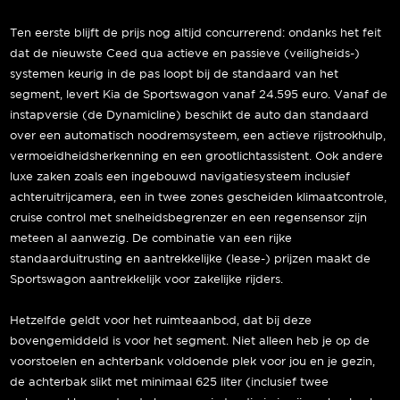
Ten eerste blijft de prijs nog altijd concurrerend: ondanks het feit
dat de nieuwste Ceed qua actieve en passieve (veiligheids-)
systemen keurig in de pas loopt bij de standaard van het
segment, levert Kia de Sportswagon vanaf 24.595 euro. Vanaf de
instapversie (de Dynamicline) beschikt de auto dan standaard
over een automatisch noodremsysteem, een actieve rijstrookhulp,
vermoeidheidsherkenning en een grootlichtassistent. Ook andere
luxe zaken zoals een ingebouwd navigatiesysteem inclusief
achteruitrijcamera, een in twee zones gescheiden klimaatcontrole,
cruise control met snelheidsbegrenzer en een regensensor zijn
meteen al aanwezig. De combinatie van een rijke
standaarduitrusting en aantrekkelijke (lease-) prijzen maakt de
Sportswagon aantrekkelijk voor zakelijke rijders.
Hetzelfde geldt voor het ruimteaanbod, dat bij deze
bovengemiddeld is voor het segment. Niet alleen heb je op de
voorstoelen en achterbank voldoende plek voor jou en je gezin,
de achterbak slikt met minimaal 625 liter (inclusief twee