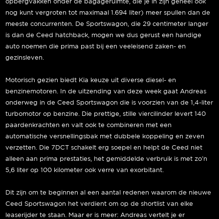
opbergvakken onder de bagageruimte, die je in zijn geheel ook
nog kunt vergroten tot maximaal 1.694 liter) meer spullen dan de
meeste concurrenten. De Sportswagon, die 29 centimeter langer
is dan de Ceed hatchback, mogen we dus gerust een handige
auto noemen die prima past bij een veeleisend zaken- en
gezinsleven.
Motorisch gezien biedt Kia keuze uit diverse diesel- en
benzinemotoren. In de uitzending van deze week gaat Andreas
onderweg in de Ceed Sportswagon die is voorzien van de 1,4-liter
turbomotor op benzine. Die prettige, stille viercilinder levert 140
paardenkrachten en valt ook te combineren met een
automatische versnellingsbak met dubbele koppeling en zeven
verzetten. Die 7DCT schakelt erg soepel en helpt de Ceed niet
alleen aan prima prestaties, het gemiddelde verbruik is met zo’n
5,6 liter op 100 kilometer ook verre van exorbitant.
Dit zijn om te beginnen al een aantal redenen waarom de nieuwe
Ceed Sportswagon het verdient om op de shortlist van elke
leaserijder te staan. Maar er is meer: Andreas vertelt je er