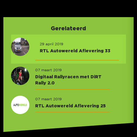
Gerelateerd
29 april 2019
RTL Autowereld Aflevering 33
07 maart 2019
Digitaal Rallyracen met DiRT
Rally 2.0
07 maart 2019
RTL Autowereld Aflevering 25