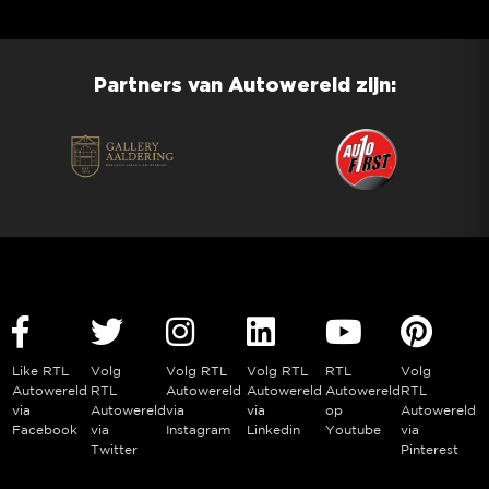
Partners van Autowereld zijn:
Like RTL
Volg
Volg RTL
Volg RTL
RTL
Volg
Autowereld
RTL
Autowereld
Autowereld
Autowereld
RTL
via
Autowereld
via
via
op
Autowereld
Facebook
via
Instagram
Linkedin
Youtube
via
Twitter
Pinterest