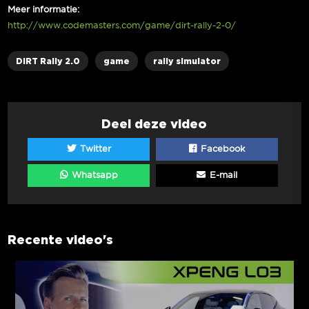
Meer informatie:
http://www.codemasters.com/game/dirt-rally-2-0/
DiRT Rally 2.0
game
rally simulator
Deel deze video
Twitter
Facebook
Whatsapp
E-mail
Recente video's