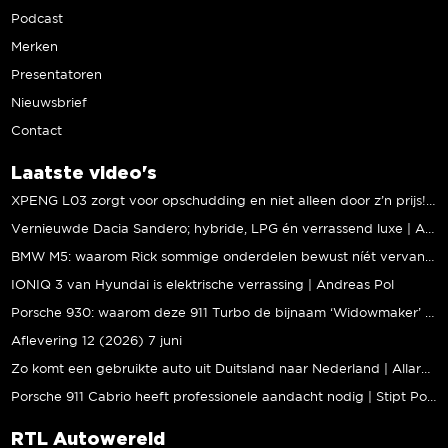
Podcast
Merken
Presentatoren
Nieuwsbrief
Contact
Laatste video's
XPENG L03 zorgt voor opschudding en niet alleen door z’n prijs! | Jeroen Mul
Vernieuwde Dacia Sandero; hybride, LPG én verrassend luxe | Andreas Pol
BMW M5: waarom Rick sommige onderdelen bewust níét vervangt | Stipt Polish Point
IONIQ 3 van Hyundai is elektrische verrassing | Andreas Pol
Porsche 930: waarom deze 911 Turbo de bijnaam ‘Widowmaker’ kreeg | Gallery Aaldering
Aflevering 12 (2026) 7 juni
Zo komt een gebruikte auto uit Duitsland naar Nederland | Allard Kalff
Porsche 911 Cabrio heeft professionele aandacht nodig | Stipt Polish Point
RTL Autowereld