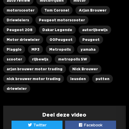
auto review
motorrijden
motor
motorscooter
Tom Coronel
Arjan Brouwer
Driewielers
Peugeot motorscooter
Peugeot 208
Dakar Legende
autorijbewijs
Motor driewieler
00Peugeot
Peugeot
Piaggio
MP3
Metropolis
yamaha
scooter
rijbewijs
metropolis SW
arjan brouwer motor trading
Nick Brouwer
nick brouwer motor trading
leusden
putten
driewieler
Deel deze video
Twitter
Facebook