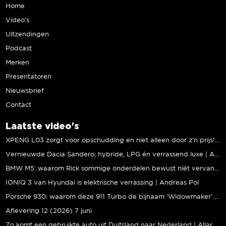
Home
Video’s
Uitzendingen
Podcast
Merken
Presentatoren
Nieuwsbrief
Contact
Laatste video's
XPENG L03 zorgt voor opschudding en niet alleen door z’n prijs! | Jeroen Mul
Vernieuwde Dacia Sandero; hybride, LPG én verrassend luxe | Andreas Pol
BMW M5: waarom Rick sommige onderdelen bewust níét vervangt | Stipt Polish Point
IONIQ 3 van Hyundai is elektrische verrassing | Andreas Pol
Porsche 930: waarom deze 911 Turbo de bijnaam ‘Widowmaker’ kreeg | Gallery Aaldering
Aflevering 12 (2026) 7 juni
Zo komt een gebruikte auto uit Duitsland naar Nederland | Allard Kalff