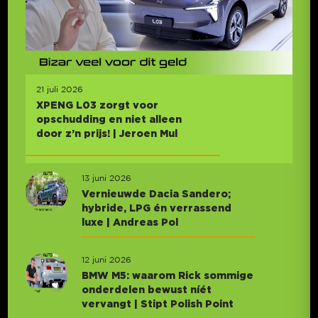
21 juli 2026
XPENG L03 zorgt voor
opschudding en niet alleen
door z’n prijs! | Jeroen Mul
13 juni 2026
Vernieuwde Dacia Sandero;
hybride, LPG én verrassend
luxe | Andreas Pol
12 juni 2026
BMW M5: waarom Rick sommige
onderdelen bewust níét
vervangt | Stipt Polish Point