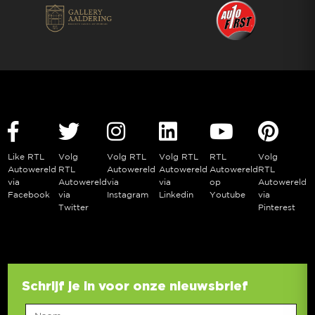
Like RTL
Volg
Volg RTL
Volg RTL
RTL
Volg
Autowereld
RTL
Autowereld
Autowereld
Autowereld
RTL
via
Autowereld
via
via
op
Autowereld
Facebook
via
Instagram
Linkedin
Youtube
via
Twitter
Pinterest
Schrijf je in voor onze nieuwsbrief