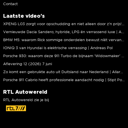
Contact
Laatste video's
XPENG L03 zorgt voor opschudding en niet alleen door z’n prijs! | Jeroen Mul
Vernieuwde Dacia Sandero; hybride, LPG én verrassend luxe | Andreas Pol
BMW M5: waarom Rick sommige onderdelen bewust níét vervangt | Stipt Polish Point
IONIQ 3 van Hyundai is elektrische verrassing | Andreas Pol
Porsche 930: waarom deze 911 Turbo de bijnaam ‘Widowmaker’ kreeg | Gallery Aaldering
Aflevering 12 (2026) 7 juni
Zo komt een gebruikte auto uit Duitsland naar Nederland | Allard Kalff
Porsche 911 Cabrio heeft professionele aandacht nodig | Stipt Polish Point
RTL Autowereld
RTL Autowereld zie je bij