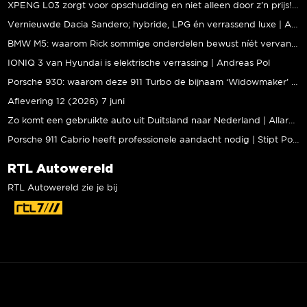
XPENG L03 zorgt voor opschudding en niet alleen door z’n prijs! | Jeroen Mul
Vernieuwde Dacia Sandero; hybride, LPG én verrassend luxe | Andreas Pol
BMW M5: waarom Rick sommige onderdelen bewust níét vervangt | Stipt Polish Point
IONIQ 3 van Hyundai is elektrische verrassing | Andreas Pol
Porsche 930: waarom deze 911 Turbo de bijnaam ‘Widowmaker’ kreeg | Gallery Aaldering
Aflevering 12 (2026) 7 juni
Zo komt een gebruikte auto uit Duitsland naar Nederland | Allard Kalff
Porsche 911 Cabrio heeft professionele aandacht nodig | Stipt Polish Point
RTL Autowereld
RTL Autowereld zie je bij