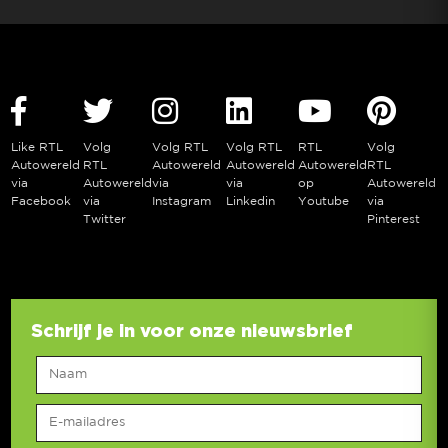
Like RTL
Volg
Volg RTL
Volg RTL
RTL
Volg
Autowereld
RTL
Autowereld
Autowereld
Autowereld
RTL
via
Autowereld
via
via
op
Autowereld
Facebook
via
Instagram
Linkedin
Youtube
via
Twitter
Pinterest
Schrijf je in voor onze nieuwsbrief