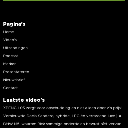
Pagina's
Home
Video’s
Uitzendingen
Podcast
Merken
Presentatoren
Nieuwsbrief
Contact
Laatste video's
XPENG L03 zorgt voor opschudding en niet alleen door z’n prijs! | Jeroen Mul
Vernieuwde Dacia Sandero; hybride, LPG én verrassend luxe | Andreas Pol
BMW M5: waarom Rick sommige onderdelen bewust níét vervangt | Stipt Polish Point