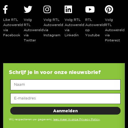
Like RTL
Volg
Volg RTL
Volg RTL
RTL
Volg
Autowereld
RTL
Autowereld
Autowereld
Autowereld
RTL
via
Autowereld
via
via
op
Autowereld
Facebook
via
Instagram
Linkedin
Youtube
via
Twitter
Pinterest
Schrijf je in voor onze nieuwsbrief
Wij respecteren uw gegevens,
lees meer in onze Privacy Policy
.