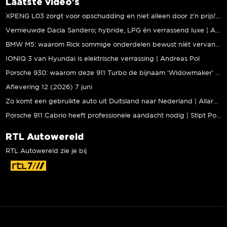
Laatste video's
XPENG L03 zorgt voor opschudding en niet alleen door z’n prijs! | Jeroen Mul
Vernieuwde Dacia Sandero; hybride, LPG én verrassend luxe | Andreas Pol
BMW M5: waarom Rick sommige onderdelen bewust níét vervangt | Stipt Polish Point
IONIQ 3 van Hyundai is elektrische verrassing | Andreas Pol
Porsche 930: waarom deze 911 Turbo de bijnaam ‘Widowmaker’ kreeg | Gallery Aaldering
Aflevering 12 (2026) 7 juni
Zo komt een gebruikte auto uit Duitsland naar Nederland | Allard Kalff
Porsche 911 Cabrio heeft professionele aandacht nodig | Stipt Polish Point
RTL Autowereld
RTL Autowereld zie je bij