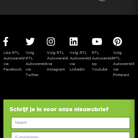
Like RTL
Volg
Volg RTL
Volg RTL
RTL
Volg
Autowereld
RTL
Autowereld
Autowereld
Autowereld
RTL
via
Autowereld
via
via
op
Autowereld
Facebook
via
Instagram
Linkedin
Youtube
via
Twitter
Pinterest
Schrijf je in voor onze nieuwsbrief