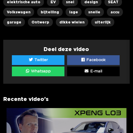
elektrische auto
EV
snel
design
SEAT
Volkswagen
bijtelling
lage
snelle
accu
garage
Ontwerp
dikke wielen
uiterlijk
Deel deze video
Twitter
Facebook
Whatsapp
E-mail
Recente video's