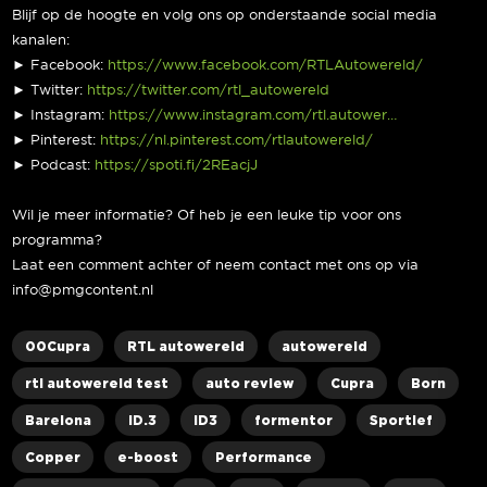
Blijf op de hoogte en volg ons op onderstaande social media
kanalen:
► Facebook:
https://www.facebook.com/RTLAutowereld/
► Twitter:
https://twitter.com/rtl_autowereld
► Instagram:
https://www.instagram.com/rtl.autower…
► Pinterest:
https://nl.pinterest.com/rtlautowereld/
► Podcast:
https://spoti.fi/2REacjJ
Wil je meer informatie? Of heb je een leuke tip voor ons
programma?
Laat een comment achter of neem contact met ons op via
info@pmgcontent.nl
00Cupra
RTL autowereld
autowereld
rtl autowereld test
auto review
Cupra
Born
Barelona
ID.3
ID3
formentor
Sportief
Copper
e-boost
Performance