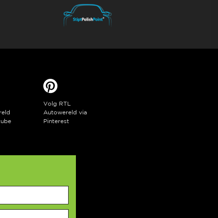
Volg RTL
reld
Autowereld via
tube
Pinterest