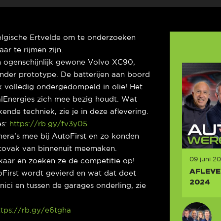
Belgische Ertvelde om te onderzoeken
ar te rijmen zijn.
 ogenschijnlijk gewone Volvo XC90,
onder prototype. De batterijen aan boord
jk volledig ondergedompeld in olie! Het
alEnergies zich mee bezig houdt. Wat
nde techniek, zie je in deze aflevering.
es:
https://rb.gy/fv3y05
era’s mee bij AutoFirst en zo konden
utovak van binnenuit meemaken.
09 juni 2
elkaar en zoeken ze de competitie op!
AFLEVER
oFirst wordt gevierd en wat dat doet
2024
nici en tussen de garages onderling, zie
ttps://rb.gy/e6tgha