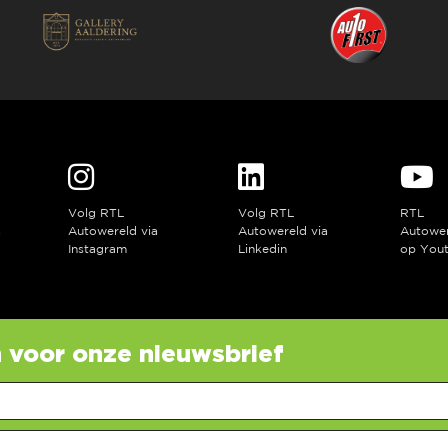
Volg RTL
Volg RTL
RTL
a
Autowereld via
Autowereld via
Autowe
Instagram
Linkedin
op You
in voor onze nieuwsbrief