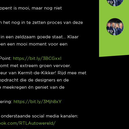
pent is mooi, maar nog niet
in het nog in te zetten proces van deze
5 in een zeldzaam goede staat… Klaar
eteen een mooi moment voor een
Point:
https://bit.ly/3BCGxxI
komt met extreem groen vervoer.
leur van Kermit-de-Kikker! Rijd mee met
opdracht die de designers en de
e meekregen én geniet van de
dering:
https://bit.ly/3Mjh8xY
p onderstaande social media kanalen:
ook.com/RTLAutowereld/