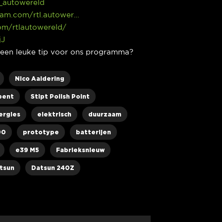
l_autowereld
ram.com/rtl.autower…
com/rtlautowereld/
jJ
e een leuke tip voor ons programma?
Nico Aaldering
pent
Stipt Polish Point
ergies
elektrisch
duurzaam
90
prototype
batterijen
e39 M5
Fabrieksnieuw
tsun
Datsun 240Z