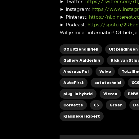
► Twitter:
https://twitter.com/rt
► Instagram:
https://www.instag
► Pinterest:
https://nl.pinterest.
► Podcast:
https://spoti.fi/2REac
Wil je meer informatie? Of heb j
00Uitzendingen
Uitzendingen
Gallery Aaldering
Rick van Stip
Andreas Pol
Volvo
TotalEn
AutoFirst
autotechnici
XC
plug-in hybrid
Vieren
BMW
Corvette
C5
Groen
Da
Klassiekerexpert