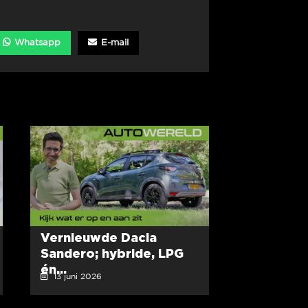
Whatsapp
E-mail
Vernieuwde Dacia
Sandero; hybride, LPG
én...
13 juni 2026