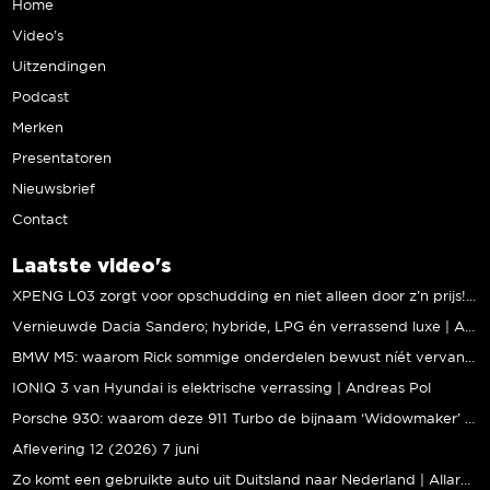
Home
Video’s
Uitzendingen
Podcast
Merken
Presentatoren
Nieuwsbrief
Contact
Laatste video's
XPENG L03 zorgt voor opschudding en niet alleen door z’n prijs! | Jeroen Mul
Vernieuwde Dacia Sandero; hybride, LPG én verrassend luxe | Andreas Pol
BMW M5: waarom Rick sommige onderdelen bewust níét vervangt | Stipt Polish Point
IONIQ 3 van Hyundai is elektrische verrassing | Andreas Pol
Porsche 930: waarom deze 911 Turbo de bijnaam ‘Widowmaker’ kreeg | Gallery Aaldering
Aflevering 12 (2026) 7 juni
Zo komt een gebruikte auto uit Duitsland naar Nederland | Allard Kalff