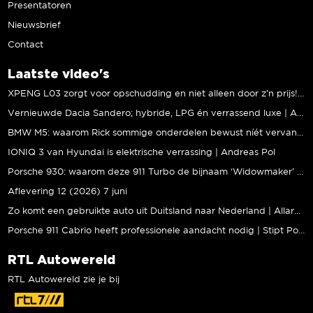
Presentatoren
Nieuwsbrief
Contact
Laatste video's
XPENG L03 zorgt voor opschudding en niet alleen door z’n prijs! | Jeroen Mul
Vernieuwde Dacia Sandero; hybride, LPG én verrassend luxe | Andreas Pol
BMW M5: waarom Rick sommige onderdelen bewust níét vervangt | Stipt Polish Point
IONIQ 3 van Hyundai is elektrische verrassing | Andreas Pol
Porsche 930: waarom deze 911 Turbo de bijnaam ‘Widowmaker’ kreeg | Gallery Aaldering
Aflevering 12 (2026) 7 juni
Zo komt een gebruikte auto uit Duitsland naar Nederland | Allard Kalff
Porsche 911 Cabrio heeft professionele aandacht nodig | Stipt Polish Point
RTL Autowereld
RTL Autowereld zie je bij