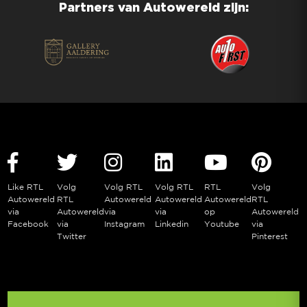
Partners van Autowereld zijn:
Like RTL
Volg
Volg RTL
Volg RTL
RTL
Volg
Autowereld
RTL
Autowereld
Autowereld
Autowereld
RTL
via
Autowereld
via
via
op
Autowereld
Facebook
via
Instagram
Linkedin
Youtube
via
Twitter
Pinterest