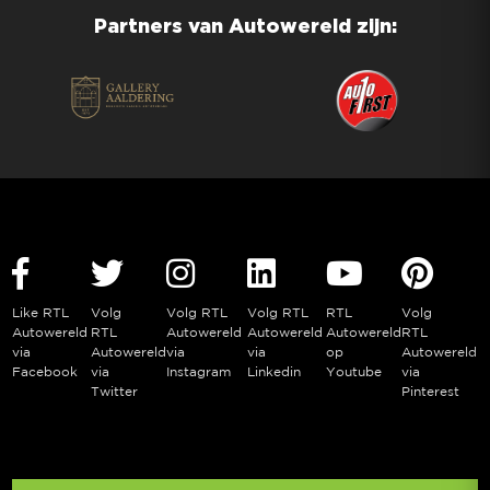
Partners van Autowereld zijn:
Like RTL
Volg
Volg RTL
Volg RTL
RTL
Volg
Autowereld
RTL
Autowereld
Autowereld
Autowereld
RTL
via
Autowereld
via
via
op
Autowereld
Facebook
via
Instagram
Linkedin
Youtube
via
Twitter
Pinterest