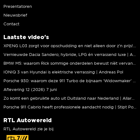
Presentatoren
Nieuwsbrief
Contact
Laatste video's
XPENG L03 zorgt voor opschudding en niet alleen door z’n prijs! | Jeroen Mul
Vernieuwde Dacia Sandero; hybride, LPG én verrassend luxe | Andreas Pol
BMW M5: waarom Rick sommige onderdelen bewust níét vervangt | Stipt Polish Point
IONIQ 3 van Hyundai is elektrische verrassing | Andreas Pol
Porsche 930: waarom deze 911 Turbo de bijnaam ‘Widowmaker’ kreeg | Gallery Aaldering
Aflevering 12 (2026) 7 juni
Zo komt een gebruikte auto uit Duitsland naar Nederland | Allard Kalff
Porsche 911 Cabrio heeft professionele aandacht nodig | Stipt Polish Point
RTL Autowereld
RTL Autowereld zie je bij