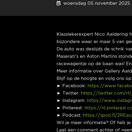
woensdag 05 november 2
Klassiekerexpert Nico Aaldering h
bijzondere waar er maar 5 van ge
De auto was destijds de schrik va
Maserati’s en Aston Martins stonde
racewagentje op de baan was! En
Meer informatie over Gallery Aal
Blijf op de hoogte en volg ons o
► Facebook:
https://www.faceb
► Twitter:
https://twitter.com/rt
► Instagram:
https://www.instag
► Pinterest:
https://nl.pinterest.
► Podcast:
https://spoti.fi/2REac
Wil je meer informatie? Of heb j
Laat een comment achter of neem