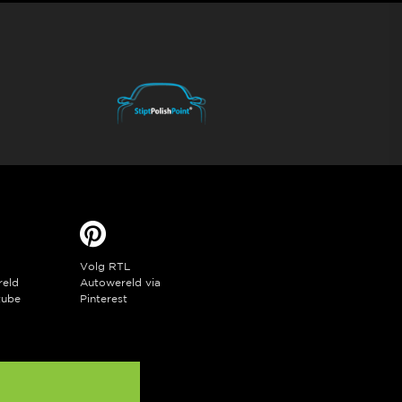
Volg RTL
reld
Autowereld via
tube
Pinterest