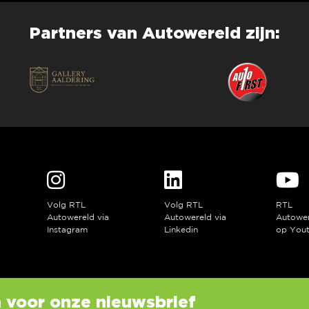
Partners van Autowereld zijn:
Volg RTL
Volg RTL
RTL
a
Autowereld via
Autowereld via
Autowe
Instagram
Linkedin
op You
in voor onze nieuwsbrief