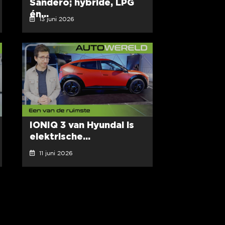
Sandero; hybride, LPG
én...
13 juni 2026
IONIQ 3 van Hyundai is
elektrische...
11 juni 2026