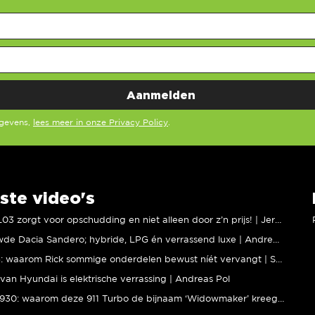
egevens,
lees meer in onze Privacy Policy
.
ste video's
XPENG L03 zorgt voor opschudding en niet alleen door z’n prijs! | Jeroen Mul
Vernieuwde Dacia Sandero; hybride, LPG én verrassend luxe | Andreas Pol
BMW M5: waarom Rick sommige onderdelen bewust níét vervangt | Stipt Polish Point
van Hyundai is elektrische verrassing | Andreas Pol
Porsche 930: waarom deze 911 Turbo de bijnaam ‘Widowmaker’ kreeg | Gallery Aaldering