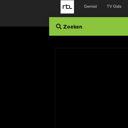
Gemist
TV Gids
Zoeken