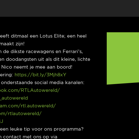
025
eeft ditmaal een Lotus Elite; een heel
maakt zijn!
n de dikste racewagens en Ferrari’s,
n doodangsten uit als dit kleine, lichte
 Nico neemt je mee aan boord!
dering:
https://bit.ly/3Mjh8xY
p onderstaande social media kanalen:
ook.com/RTLAutowereld/
l_autowereld
ram.com/rtl.autowereld/
com/rtlautowereld/
jJ
e een leuke tip voor ons programma?
 contact met ons op via