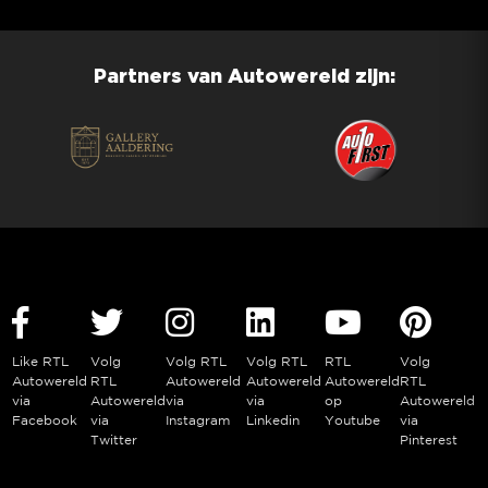
Partners van Autowereld zijn:
Like RTL
Volg
Volg RTL
Volg RTL
RTL
Volg
Autowereld
RTL
Autowereld
Autowereld
Autowereld
RTL
via
Autowereld
via
via
op
Autowereld
Facebook
via
Instagram
Linkedin
Youtube
via
Twitter
Pinterest