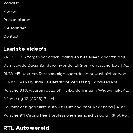
Podcast
Merken
Presentatoren
Nieuwsbrief
Contact
Laatste video's
XPENG L03 zorgt voor opschudding en niet alleen door z’n prijs! | Jeroen Mul
Vernieuwde Dacia Sandero; hybride, LPG én verrassend luxe | Andreas Pol
BMW M5: waarom Rick sommige onderdelen bewust níét vervangt | Stipt Polish Point
IONIQ 3 van Hyundai is elektrische verrassing | Andreas Pol
Porsche 930: waarom deze 911 Turbo de bijnaam ‘Widowmaker’ kreeg | Gallery Aaldering
Aflevering 12 (2026) 7 juni
Zo komt een gebruikte auto uit Duitsland naar Nederland | Allard Kalff
Porsche 911 Cabrio heeft professionele aandacht nodig | Stipt Polish Point
RTL Autowereld