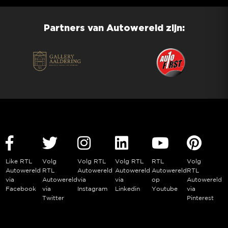
Partners van Autowereld zijn:
Like RTL
Volg
Volg RTL
Volg RTL
RTL
Volg
Autowereld
RTL
Autowereld
Autowereld
Autowereld
RTL
via
Autowereld
via
via
op
Autowereld
Facebook
via
Instagram
Linkedin
Youtube
via
Twitter
Pinterest