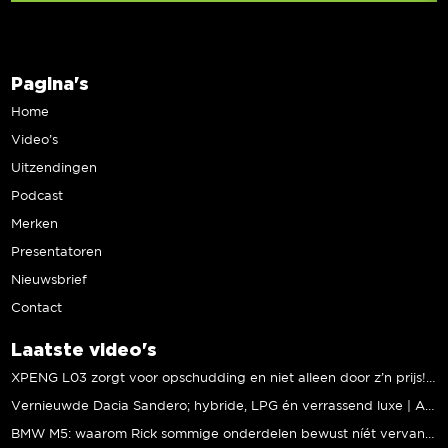
Pagina's
Home
Video’s
Uitzendingen
Podcast
Merken
Presentatoren
Nieuwsbrief
Contact
Laatste video's
XPENG L03 zorgt voor opschudding en niet alleen door z’n prijs! | Jeroen Mul
Vernieuwde Dacia Sandero; hybride, LPG én verrassend luxe | Andreas Pol
BMW M5: waarom Rick sommige onderdelen bewust níét vervangt | Stipt Polish Point