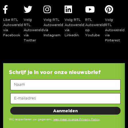
Like RTL
Volg
Volg RTL
Volg RTL
RTL
Volg
Autowereld
RTL
Autowereld
Autowereld
Autowereld
RTL
via
Autowereld
via
via
op
Autowereld
Facebook
via
Instagram
Linkedin
Youtube
via
Twitter
Pinterest
Schrijf je in voor onze nieuwsbrief
Wij respecteren uw gegevens,
lees meer in onze Privacy Policy
.