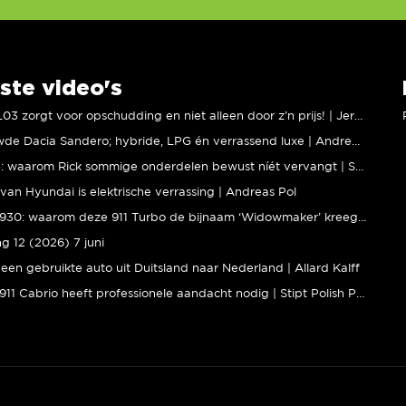
ste video's
XPENG L03 zorgt voor opschudding en niet alleen door z’n prijs! | Jeroen Mul
Vernieuwde Dacia Sandero; hybride, LPG én verrassend luxe | Andreas Pol
BMW M5: waarom Rick sommige onderdelen bewust níét vervangt | Stipt Polish Point
van Hyundai is elektrische verrassing | Andreas Pol
Porsche 930: waarom deze 911 Turbo de bijnaam ‘Widowmaker’ kreeg | Gallery Aaldering
ng 12 (2026) 7 juni
een gebruikte auto uit Duitsland naar Nederland | Allard Kalff
Porsche 911 Cabrio heeft professionele aandacht nodig | Stipt Polish Point