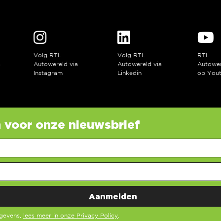
Volg RTL
Volg RTL
RTL
a
Autowereld via
Autowereld via
Autowe
Instagram
Linkedin
op You
in voor onze nieuwsbrief
egevens,
lees meer in onze Privacy Policy
.