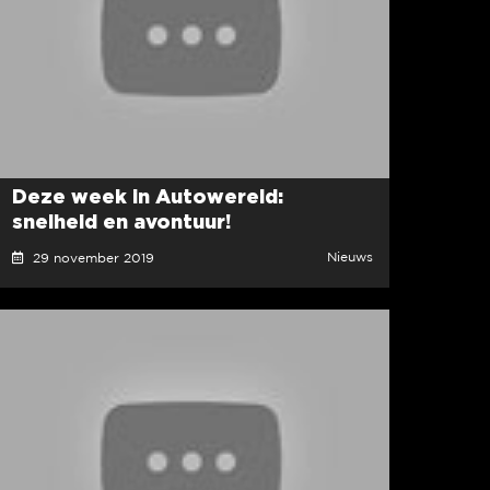
Deze week in Autowereld:
snelheid en avontuur!
Nieuws
29 november 2019