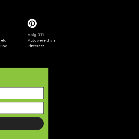
Volg RTL
reld
Autowereld via
tube
Pinterest