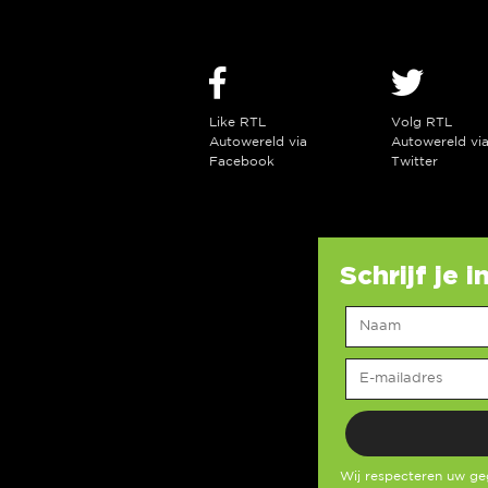
Like RTL
Volg RTL
Autowereld via
Autowereld vi
Facebook
Twitter
Schrijf je 
Wij respecteren uw g