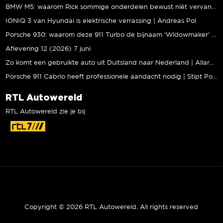
BMW M5: waarom Rick sommige onderdelen bewust níét vervangt | Stipt Polish Point
IONIQ 3 van Hyundai is elektrische verrassing | Andreas Pol
Porsche 930: waarom deze 911 Turbo de bijnaam ‘Widowmaker’ kreeg | Gallery Aaldering
Aflevering 12 (2026) 7 juni
Zo komt een gebruikte auto uit Duitsland naar Nederland | Allard Kalff
Porsche 911 Cabrio heeft professionele aandacht nodig | Stipt Polish Point
RTL Autowereld
RTL Autowereld zie je bij
Copyright © 2026 RTL Autowereld. All rights reserved