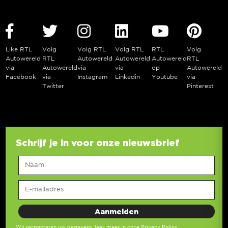
Like RTL
Volg
Volg RTL
Volg RTL
RTL
Volg
Autowereld
RTL
Autowereld
Autowereld
Autowereld
RTL
via
Autowereld
via
via
op
Autowereld
Facebook
via
Instagram
Linkedin
Youtube
via
Twitter
Pinterest
Schrijf je in voor onze nieuwsbrief
Wij respecteren uw gegevens,
lees meer in onze Privacy Policy
.