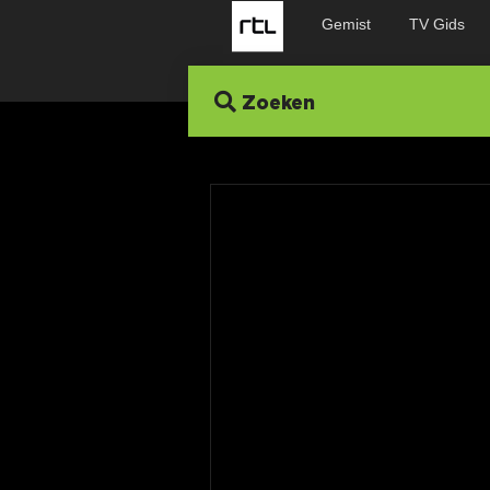
Gemist
TV Gids
Zoeken