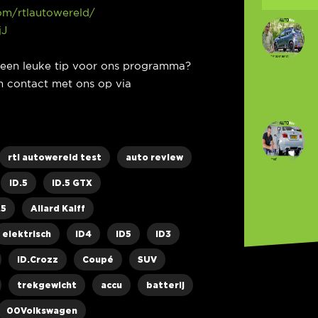
com/rtlautowereld/
jJ
e een leuke tip voor ons programma?
 contact met ons op via
rtl autowereld test
auto review
ID.5
ID.5 GTX
.5
Allard Kalff
elektrisch
ID4
ID5
ID3
ID.Crozz
Coupé
SUV
trekgewicht
accu
batterij
00Volkswagen