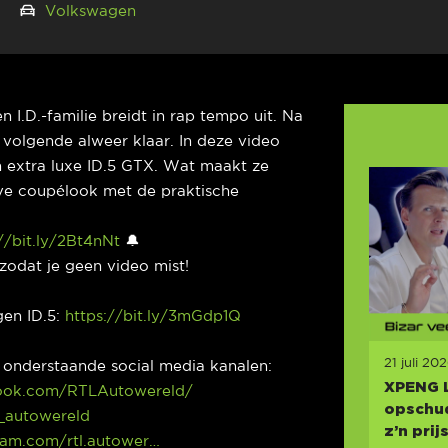
21
Volkswagen
 I.D.-familie breidt in rap tempo uit. Na
e volgende alweer klaar. In deze video
en extra luxe ID.5 GTX. Wat maakt ze
eve coupélook met de praktische
//bit.ly/2Bt4nNt
🔔
zodat je geen video mist!
gen ID.5:
https://bit.ly/3mGdp1Q
21 juli 20
p onderstaande social media kanalen:
XPENG 
ook.com/RTLAutowereld/
opschud
l_autowereld
z’n prij
ram.com/rtl.autower…