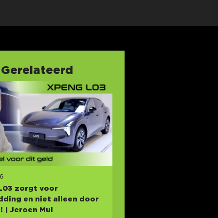
Gerelateerd
26
L03 zorgt voor
ding en niet alleen door
s! | Jeroen Mul