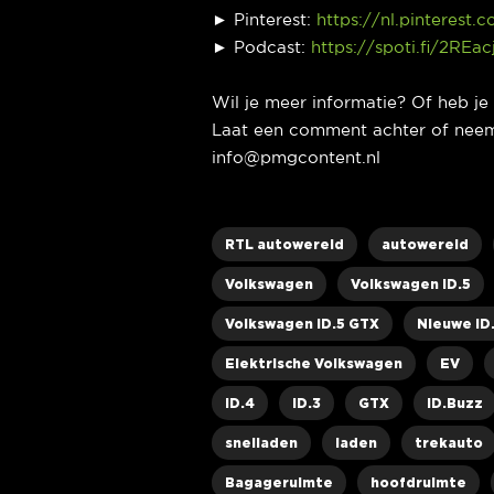
► Pinterest:
https://nl.pinterest.
► Podcast:
https://spoti.fi/2REac
Wil je meer informatie? Of heb j
Laat een comment achter of neem
info@pmgcontent.nl
RTL autowereld
autowereld
Volkswagen
Volkswagen ID.5
Volkswagen ID.5 GTX
Nieuwe ID
Elektrische Volkswagen
EV
ID.4
ID.3
GTX
ID.Buzz
snelladen
laden
trekauto
Bagageruimte
hoofdruimte