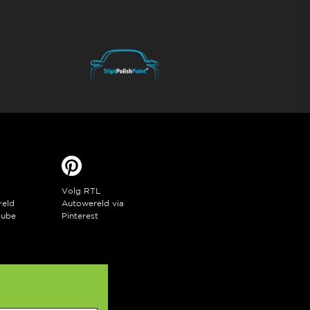
Volg RTL
reld
Autowereld via
tube
Pinterest