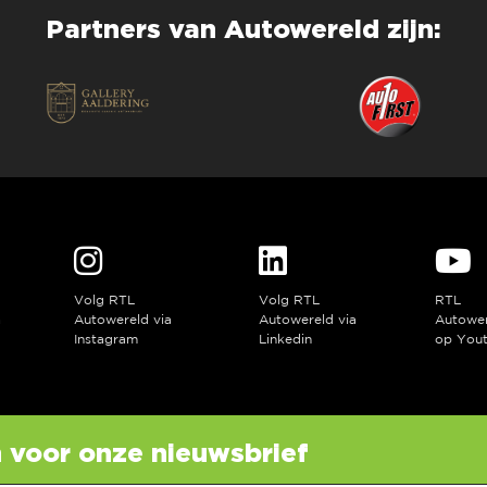
Partners van Autowereld zijn:
Volg RTL
Volg RTL
RTL
a
Autowereld via
Autowereld via
Autowe
Instagram
Linkedin
op You
in voor onze nieuwsbrief