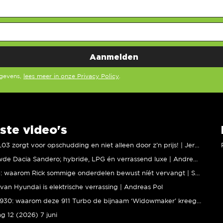
egevens,
lees meer in onze Privacy Policy
.
ste video's
XPENG L03 zorgt voor opschudding en niet alleen door z’n prijs! | Jeroen Mul
Vernieuwde Dacia Sandero; hybride, LPG én verrassend luxe | Andreas Pol
BMW M5: waarom Rick sommige onderdelen bewust níét vervangt | Stipt Polish Point
van Hyundai is elektrische verrassing | Andreas Pol
Porsche 930: waarom deze 911 Turbo de bijnaam ‘Widowmaker’ kreeg | Gallery Aaldering
ng 12 (2026) 7 juni