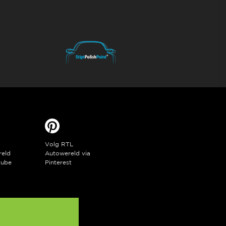
Volg RTL
reld
Autowereld via
tube
Pinterest