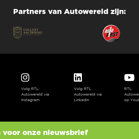
Partners van Autowereld zijn:
Volg RTL
Volg RTL
RTL
a
Autowereld via
Autowereld via
Autowe
Instagram
Linkedin
op You
in voor onze nieuwsbrief