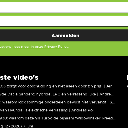
egevens,
lees meer in onze Privacy Policy
.
ste video's
XPENG L03 zorgt voor opschudding en niet alleen door z’n prijs! | Jeroen Mul
Vernieuwde Dacia Sandero; hybride, LPG én verrassend luxe | Andreas Pol
BMW M5: waarom Rick sommige onderdelen bewust níét vervangt | Stipt Polish Point
van Hyundai is elektrische verrassing | Andreas Pol
Porsche 930: waarom deze 911 Turbo de bijnaam ‘Widowmaker’ kreeg | Gallery Aaldering
ng 12 (2026) 7 juni