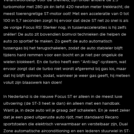
Verantwoordelijk voor de snelheid, zijn onder andere de 2.3
turbomotor met 280 pk én liefst 420 newton meter trekkracht; de
meest toerengretige ST-motor ooit! Met een acceleratie van 0 tot
100 in 5,7 seconden zorgt hij ervoor dat deze ST net zo snel is als
de vorige Focus RS! Sterker nog, in tussenacceleraties is hij zelfs
snéller! De auto zit bovendien bomvol technieken die helpen de
auto zo sportief te maken. Zo geeft de auto automatisch
tussengas bij het terugschakelen, zodat de auto stabieler blijft
tijdens hard remmen voor een bocht en je niet per ongeluk de
wielen blokkeert. En de turbo heeft een “Anti-lag”-systeem, wat
ervoor zorgt dat de turbo niet wordt afgeremd bij gas los, maar
dat hij blijft spinnen, zodat, wanneer je weer gas geeft, hij meteen
voluit zijn blaaswerk kan doen!
In Nederland is de nieuwe Focus ST er alleen in de meest luxe
uitvoering (de ST-3 heet ie dan) én alleen met een handbak.
Want ja, in deze auto wil je graag zelf schakelen. En je weet zeker
dat je een goed uitgeruste auto rijdt, met standaard Recaro
sportstoelen die elektrisch verwarmbaar en verstelbaar zijn, Dual
Zone automatische airconditioning en een lederen stuurwiel in ST-