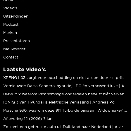
Home
Video’s
Uitzendingen
Podcast
Merken
Presentatoren
Nieuwsbrief
Contact
Laatste video's
XPENG L03 zorgt voor opschudding en niet alleen door z’n prijs! | Jeroen Mul
Vernieuwde Dacia Sandero; hybride, LPG én verrassend luxe | Andreas Pol
BMW M5: waarom Rick sommige onderdelen bewust níét vervangt | Stipt Polish Point
IONIQ 3 van Hyundai is elektrische verrassing | Andreas Pol
Porsche 930: waarom deze 911 Turbo de bijnaam ‘Widowmaker’ kreeg | Gallery Aaldering
Aflevering 12 (2026) 7 juni
Zo komt een gebruikte auto uit Duitsland naar Nederland | Allard Kalff