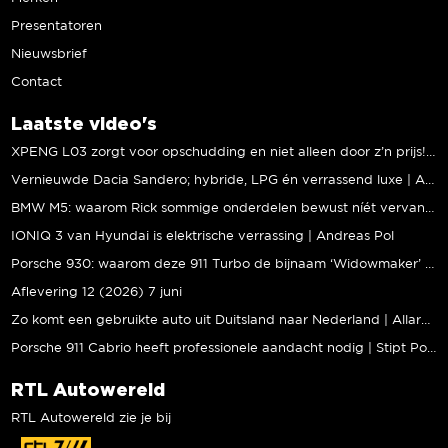
Presentatoren
Nieuwsbrief
Contact
Laatste video's
XPENG L03 zorgt voor opschudding en niet alleen door z’n prijs! | Jeroen Mul
Vernieuwde Dacia Sandero; hybride, LPG én verrassend luxe | Andreas Pol
BMW M5: waarom Rick sommige onderdelen bewust níét vervangt | Stipt Polish Point
IONIQ 3 van Hyundai is elektrische verrassing | Andreas Pol
Porsche 930: waarom deze 911 Turbo de bijnaam ‘Widowmaker’ kreeg | Gallery Aaldering
Aflevering 12 (2026) 7 juni
Zo komt een gebruikte auto uit Duitsland naar Nederland | Allard Kalff
Porsche 911 Cabrio heeft professionele aandacht nodig | Stipt Polish Point
RTL Autowereld
RTL Autowereld zie je bij