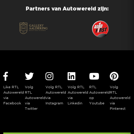
Partners van Autowereld zijn:
Like RTL
Volg
Volg RTL
Volg RTL
RTL
Volg
Autowereld
RTL
Autowereld
Autowereld
Autowereld
RTL
via
Autowereld
via
via
op
Autowereld
Facebook
via
Instagram
Linkedin
Youtube
via
Twitter
Pinterest