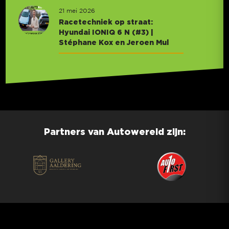
21 mei 2026
Racetechniek op straat:
Hyundai IONIQ 6 N (#3) |
Stéphane Kox en Jeroen Mul
Partners van Autowereld zijn: