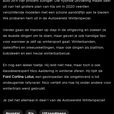
auto zo’n vier procent zuiniger. Die hybride uitvoering maakt deel
uit van het grotere plan van Kia om in 2020 veertien
verschillende modellen met een schone aandrijflijn aan te bieden.
We proberen hem uit in de Autowereld Winterspecial.
Verder gaan de mannen op stap in de omgeving en zoeken ze
de leukste dingen om te doen, maar geven je ook handige tips
voor wanneer je zélf op wintersport gaat. Winterbanden,
dakkoffers en sneeuwkettingen, maar ook dingen als biathlon,
bobsleeën en een heuse winterbarbecue.
En nog een lekker toetje. Hij reist niet mee, maar toch is ook
klassiekerexpert Nico Aaldering in winterse sferen. Hij rijdt de
Ford Cortina Lotus
, een gezinssedan die omgetoverd is tot
ondeugende rallyracer. Nico vertelt ons hoe hij onder andere voor
wintertrials werd gebruikt.
Je ziet het allemaal in deel 1 van de Autowereld Winterspecial!
Hyundai
Kia
Uitzendingen