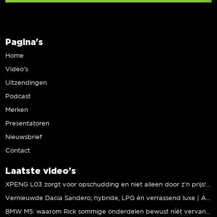
Pagina's
Home
Video’s
Uitzendingen
Podcast
Merken
Presentatoren
Nieuwsbrief
Contact
Laatste video's
XPENG L03 zorgt voor opschudding en niet alleen door z’n prijs! | Jeroen Mul
Vernieuwde Dacia Sandero; hybride, LPG én verrassend luxe | Andreas Pol
BMW M5: waarom Rick sommige onderdelen bewust níét vervangt | Stipt Polish Point