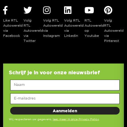
Like RTL
Volg
Volg RTL
Volg RTL
RTL
Volg
Autowereld
RTL
Autowereld
Autowereld
Autowereld
RTL
via
Autowereld
via
via
op
Autowereld
Facebook
via
Instagram
Linkedin
Youtube
via
Twitter
Pinterest
Schrijf je in voor onze nieuwsbrief
Wij respecteren uw gegevens,
lees meer in onze Privacy Policy
.