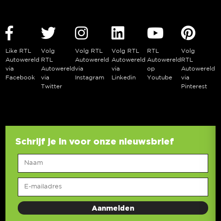
Like RTL
Volg
Volg RTL
Volg RTL
RTL
Volg
Autowereld
RTL
Autowereld
Autowereld
Autowereld
RTL
via
Autowereld
via
via
op
Autowereld
Facebook
via
Instagram
Linkedin
Youtube
via
Twitter
Pinterest
Schrijf je in voor onze nieuwsbrief