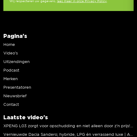
Wij respecteren uw gegevens,
lees meer in onze Privacy Policy
.
Pagina's
Home
Video’s
Uitzendingen
Podcast
Merken
Presentatoren
Nieuwsbrief
Contact
Laatste video's
XPENG L03 zorgt voor opschudding en niet alleen door z’n prijs! | Jeroen Mul
Vernieuwde Dacia Sandero; hybride, LPG én verrassend luxe | Andreas Pol