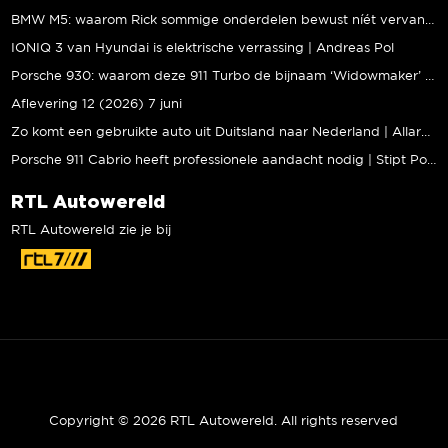
BMW M5: waarom Rick sommige onderdelen bewust níét vervangt | Stipt Polish Point
IONIQ 3 van Hyundai is elektrische verrassing | Andreas Pol
Porsche 930: waarom deze 911 Turbo de bijnaam ‘Widowmaker’ kreeg | Gallery Aaldering
Aflevering 12 (2026) 7 juni
Zo komt een gebruikte auto uit Duitsland naar Nederland | Allard Kalff
Porsche 911 Cabrio heeft professionele aandacht nodig | Stipt Polish Point
RTL Autowereld
RTL Autowereld zie je bij
Copyright © 2026 RTL Autowereld. All rights reserved