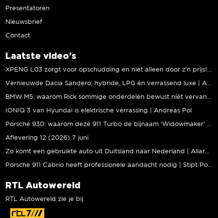
Presentatoren
Nieuwsbrief
Contact
Laatste video's
XPENG L03 zorgt voor opschudding en niet alleen door z’n prijs! | Jeroen Mul
Vernieuwde Dacia Sandero; hybride, LPG én verrassend luxe | Andreas Pol
BMW M5: waarom Rick sommige onderdelen bewust níét vervangt | Stipt Polish Point
IONIQ 3 van Hyundai is elektrische verrassing | Andreas Pol
Porsche 930: waarom deze 911 Turbo de bijnaam ‘Widowmaker’ kreeg | Gallery Aaldering
Aflevering 12 (2026) 7 juni
Zo komt een gebruikte auto uit Duitsland naar Nederland | Allard Kalff
Porsche 911 Cabrio heeft professionele aandacht nodig | Stipt Polish Point
RTL Autowereld
RTL Autowereld zie je bij