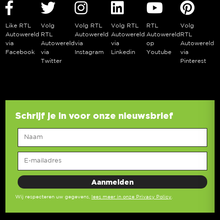
Like RTL
Volg
Volg RTL
Volg RTL
RTL
Volg
Autowereld
RTL
Autowereld
Autowereld
Autowereld
RTL
via
Autowereld
via
via
op
Autowereld
Facebook
via
Instagram
Linkedin
Youtube
via
Twitter
Pinterest
Schrijf je in voor onze nieuwsbrief
Wij respecteren uw gegevens,
lees meer in onze Privacy Policy
.