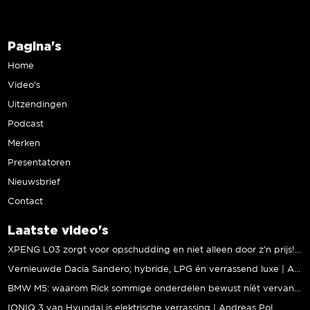
Pagina's
Home
Video’s
Uitzendingen
Podcast
Merken
Presentatoren
Nieuwsbrief
Contact
Laatste video's
XPENG L03 zorgt voor opschudding en niet alleen door z’n prijs! | Jeroen Mul
Vernieuwde Dacia Sandero; hybride, LPG én verrassend luxe | Andreas Pol
BMW M5: waarom Rick sommige onderdelen bewust níét vervangt | Stipt Polish Point
IONIQ 3 van Hyundai is elektrische verrassing | Andreas Pol