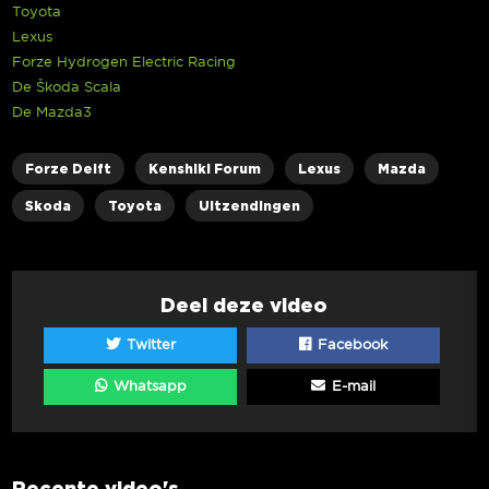
Toyota
Lexus
Forze Hydrogen Electric Racing
De Škoda Scala
De Mazda3
Forze Delft
Kenshiki Forum
Lexus
Mazda
Skoda
Toyota
Uitzendingen
Deel deze video
Twitter
Facebook
Whatsapp
E-mail
Recente video's