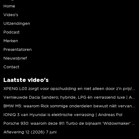
Home
Video’s
Uitzendingen
Podcast
Merken
Presentatoren
Nieuwsbrief
Contact
Laatste video's
XPENG L03 zorgt voor opschudding en niet alleen door z’n prijs! | Jeroen Mul
Vernieuwde Dacia Sandero; hybride, LPG én verrassend luxe | Andreas Pol
BMW M5: waarom Rick sommige onderdelen bewust níét vervangt | Stipt Polish Point
IONIQ 3 van Hyundai is elektrische verrassing | Andreas Pol
Porsche 930: waarom deze 911 Turbo de bijnaam ‘Widowmaker’ kreeg | Gallery Aaldering
Aflevering 12 (2026) 7 juni