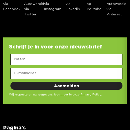
via
Autowereld
via
via
op
Autowereld
Facebook
via
Instagram
Linkedin
Youtube
via
Twitter
Pinterest
Schrijf je in voor onze nieuwsbrief
Wij respecteren uw gegevens,
lees meer in onze Privacy Policy
.
Pagina's