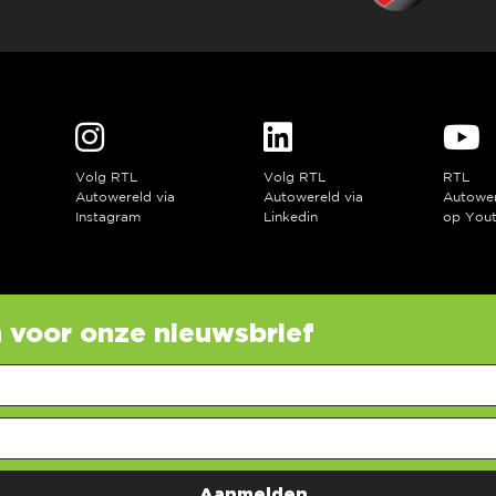
Volg RTL
Volg RTL
RTL
a
Autowereld via
Autowereld via
Autowe
Instagram
Linkedin
op You
in voor onze nieuwsbrief