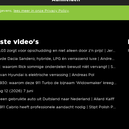
egevens,
lees meer in onze Privacy Policy
.
ste video's
XPENG L03 zorgt voor opschudding en niet alleen door z’n prijs! | Jeroen Mul
Vernieuwde Dacia Sandero; hybride, LPG én verrassend luxe | Andreas Pol
BMW M5: waarom Rick sommige onderdelen bewust níét vervangt | Stipt Polish Point
van Hyundai is elektrische verrassing | Andreas Pol
Porsche 930: waarom deze 911 Turbo de bijnaam ‘Widowmaker’ kreeg | Gallery Aaldering
ng 12 (2026) 7 juni
een gebruikte auto uit Duitsland naar Nederland | Allard Kalff
Porsche 911 Cabrio heeft professionele aandacht nodig | Stipt Polish Point