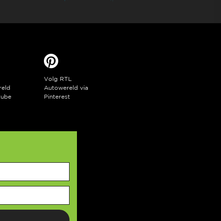
Volg RTL
reld
Autowereld via
tube
Pinterest