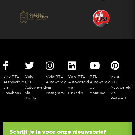
Like RTL
Volg
Volg RTL
Volg RTL
RTL
Volg
Autowereld
RTL
Autowereld
Autowereld
Autowereld
RTL
via
Autowereld
via
via
op
Autowereld
Facebook
via
Instagram
Linkedin
Youtube
via
Twitter
Pinterest
Schrijf je in voor onze nieuwsbrief