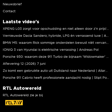
Nieuwsbrief
Contact
Laatste video's
XPENG L03 zorgt voor opschudding en niet alleen door z’n prijs! | Jeroen Mul
Vernieuwde Dacia Sandero; hybride, LPG én verrassend luxe | Andreas Pol
BMW M5: waarom Rick sommige onderdelen bewust níét vervangt | Stipt Polish Point
IONIQ 3 van Hyundai is elektrische verrassing | Andreas Pol
Porsche 930: waarom deze 911 Turbo de bijnaam ‘Widowmaker’ kreeg | Gallery Aaldering
Aflevering 12 (2026) 7 juni
Zo komt een gebruikte auto uit Duitsland naar Nederland | Allard Kalff
Porsche 911 Cabrio heeft professionele aandacht nodig | Stipt Polish Point
RTL Autowereld
RTL Autowereld zie je bij