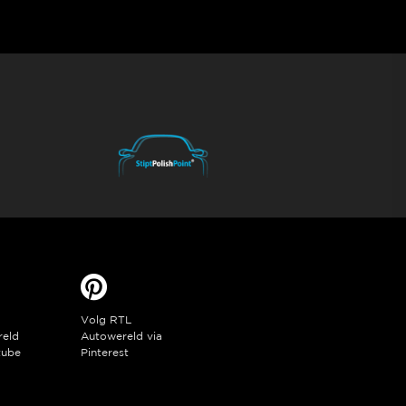
Volg RTL
reld
Autowereld via
tube
Pinterest