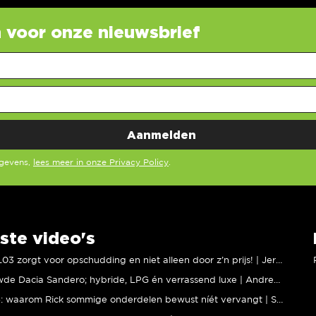
in voor onze nieuwsbrief
egevens,
lees meer in onze Privacy Policy
.
ste video's
XPENG L03 zorgt voor opschudding en niet alleen door z’n prijs! | Jeroen Mul
Vernieuwde Dacia Sandero; hybride, LPG én verrassend luxe | Andreas Pol
BMW M5: waarom Rick sommige onderdelen bewust níét vervangt | Stipt Polish Point